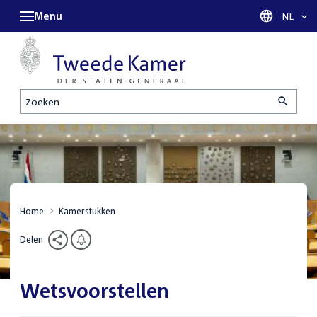
Menu
Taal sel
NL
Zoeken
Home
Kamerstukken
Delen
Wetsvoorstellen