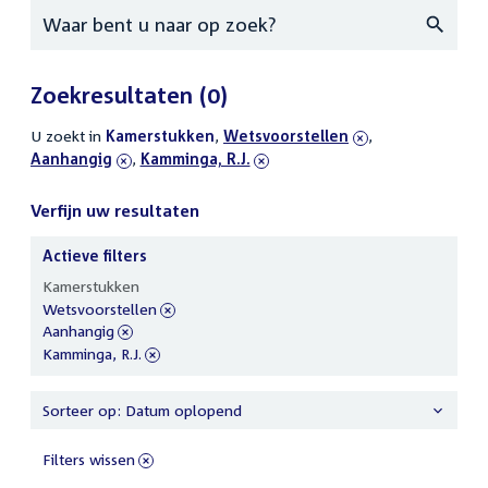
Zoeken
Zoekresultaten
(0)
U zoekt in
actieve
Kamerstukken
,
verwijder
Wetsvoorstellen
,
verwijder
Aanhangig
filters
,
verwijder
Kamminga, R.J.
filter
filter
filter
Verfijn uw resultaten
Actieve filters
Verfijn
Kamerstukken
uw
verwijder
Wetsvoorstellen
resultaten
filter
verwijder
Aanhangig
filter
verwijder
Kamminga, R.J.
filter
Sorteer op: Datum oplopend
Filters wissen