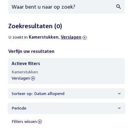
Zoeken
Zoekresultaten
(0)
U zoekt in
actieve
Kamerstukken
,
verwijder
Verslagen
filters
filter
Verfijn uw resultaten
Actieve filters
Verfijn
Kamerstukken
uw
verwijder
Verslagen
resultaten
filter
Sorteer op: Datum aflopend
Periode
Filters wissen