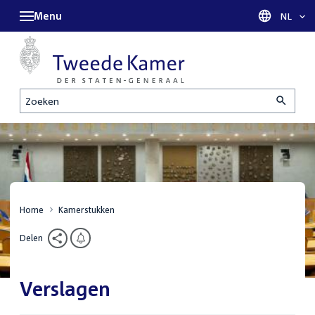
Menu
Taal sel
NL
Zoeken
Home
Kamerstukken
Delen
Verslagen