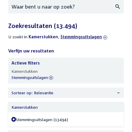
Zoeken
Zoekresultaten
(13.494)
U zoekt in
actieve
Kamerstukken
,
verwijder
Stemmingsuitslagen
filters
filter
Verfijn uw resultaten
Actieve filters
Verfijn
Kamerstukken
uw
verwijder
Stemmingsuitslagen
resultaten
filter
Sorteer op: Relevantie
Kamerstukken
Stemmingsuitslagen (13494)