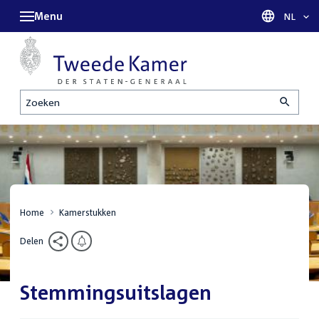
Menu
Taal sel
NL
Zoeken
Home
Kamerstukken
Delen
Stemmingsuitslagen