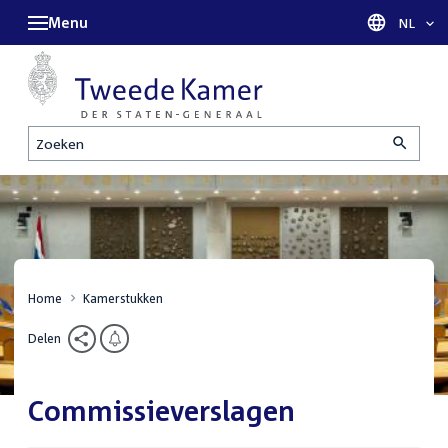
Menu
Taal sel
NL
Zoeken
Home
Kamerstukken
Delen
Commissieverslagen