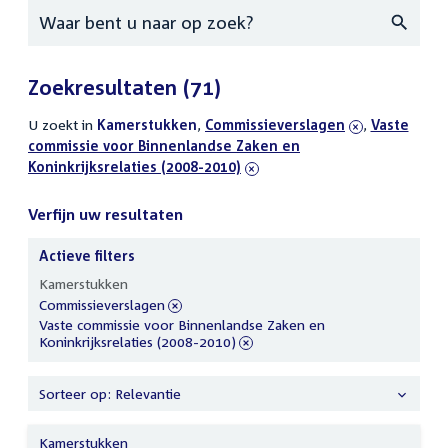
Zoeken
Zoekresultaten
(71)
U zoekt in
actieve
Kamerstukken
,
verwijder
Commissieverslagen
,
verwijder
Vaste
commissie voor Binnenlandse Zaken en
filters
filter
filter
Koninkrijksrelaties (2008-2010)
Verfijn uw resultaten
Actieve filters
Verfijn
Kamerstukken
uw
verwijder
Commissieverslagen
resultaten
filter
verwijder
Vaste commissie voor Binnenlandse Zaken en
filter
Koninkrijksrelaties (2008-2010)
Sorteer op: Relevantie
Kamerstukken