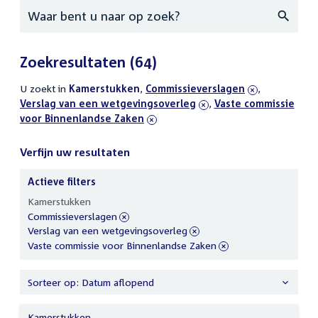
Zoeken
Zoekresultaten
(64)
U zoekt in
actieve
Kamerstukken
,
verwijder
Commissieverslagen
,
verwijder
Verslag van een wetgevingsoverleg
filters
filter
,
verwijder
Vaste commissie
filter
voor Binnenlandse Zaken
filter
Verfijn uw resultaten
Actieve filters
Verfijn
Kamerstukken
uw
verwijder
Commissieverslagen
resultaten
filter
verwijder
Verslag van een wetgevingsoverleg
filter
verwijder
Vaste commissie voor Binnenlandse Zaken
filter
Sorteer op: Datum aflopend
Kamerstukken