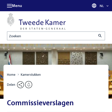
Menu
Taal sel
NL
Zoeken
Home
Kamerstukken
Delen
Commissieverslagen