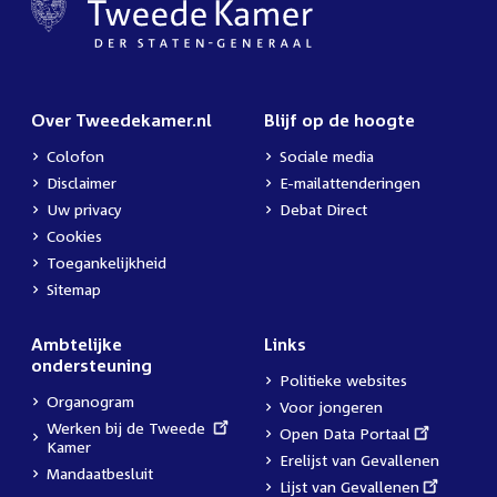
Over Tweedekamer.nl
Blijf op de hoogte
Colofon
Sociale media
Disclaimer
E-mailattenderingen
Uw privacy
Debat Direct
Cookies
Toegankelijkheid
Sitemap
Ambtelijke
Links
ondersteuning
Politieke websites
Organogram
Voor jongeren
External
Werken bij de Tweede
External
Open Data Portaal
link:
Kamer
link:
Erelijst van Gevallenen
Mandaatbesluit
External
Lijst van Gevallenen