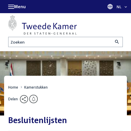
Menu
Taal sel
NL
Zoeken
Home
Kamerstukken
Delen
Besluitenlijsten