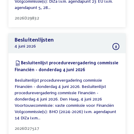
Volgcommissie(s): DiZa i.v.m. agendapunt 23 EU i.v.m.
agendapunt 5, 28...
2026D29832
Besluitenlijsten
4 juni 2026
Download:
Besluitenlijst procedurevergadering commissie
Financiën - donderdag 4 juni 2026
(PDF)
Besluitenlijst procedurevergadering commissie
Financiën - donderdag 4 juni 2026. Besluitenlijst
procedurevergadering commissie Financiën -
donderdag 4 juni 2026. Den Haag, 4 juni 2026
Voortouwcommissie: vaste commissie voor Financiën
Volgcommissie(s): BHO (2024-2026) i.v.m. agendapunt
14 DiZa i.v.m...
2026D27517