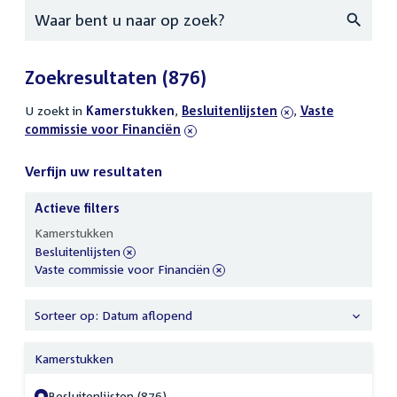
Zoeken
Zoekresultaten
(876)
U zoekt in
actieve
Kamerstukken
,
verwijder
Besluitenlijsten
,
verwijder
Vaste
commissie voor Financiën
filters
filter
filter
Verfijn uw resultaten
Actieve filters
Verfijn
Kamerstukken
uw
verwijder
Besluitenlijsten
resultaten
filter
verwijder
Vaste commissie voor Financiën
filter
Sorteer op: Datum aflopend
Kamerstukken
Besluitenlijsten (876)