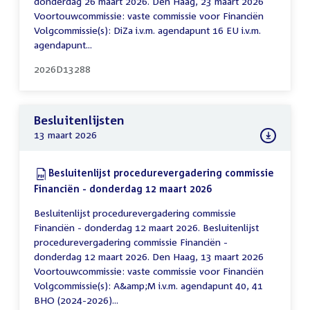
donderdag 26 maart 2026. Den Haag, 23 maart 2026
Voortouwcommissie: vaste commissie voor Financiën
Volgcommissie(s): DiZa i.v.m. agendapunt 16 EU i.v.m.
agendapunt...
2026D13288
Besluitenlijsten
13 maart 2026
Download:
Besluitenlijst procedurevergadering commissie
Financiën - donderdag 12 maart 2026
(PDF)
Besluitenlijst procedurevergadering commissie
Financiën - donderdag 12 maart 2026. Besluitenlijst
procedurevergadering commissie Financiën -
donderdag 12 maart 2026. Den Haag, 13 maart 2026
Voortouwcommissie: vaste commissie voor Financiën
Volgcommissie(s): A&amp;M i.v.m. agendapunt 40, 41
BHO (2024-2026)...