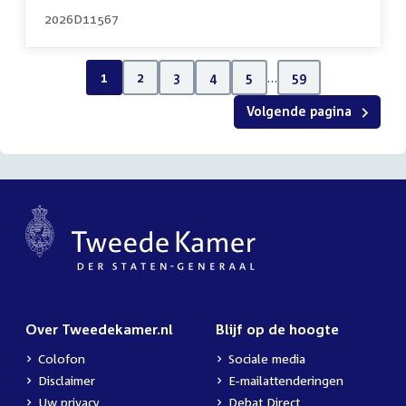
2026D11567
1
2
3
4
5
…
59
Volgende pagina
Over Tweedekamer.nl
Blijf op de hoogte
Colofon
Sociale media
Disclaimer
E-mailattenderingen
Uw privacy
Debat Direct