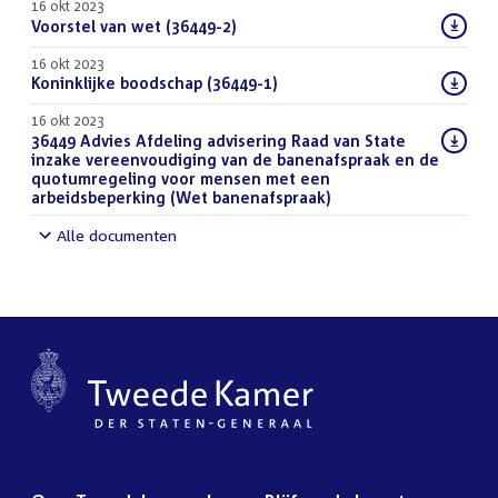
16 okt 2023
Download
Voorstel van wet (36449-2)
(PDF)
bestand:
16 okt 2023
Download
Koninklijke boodschap (36449-1)
(PDF)
bestand:
16 okt 2023
Download
36449 Advies Afdeling advisering Raad van State
bestand:
inzake vereenvoudiging van de banenafspraak en de
quotumregeling voor mensen met een
arbeidsbeperking (Wet banenafspraak)
(DOCX)
Alle documenten