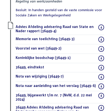
Regeling van werkzaamheden
Besluit: In handen gesteld van de vaste commissie voor
Sociale Zaken en Werkgelegenheid
Download
Advies Afdeling advisering Raad van State en
bestand:
Nader rapport (36449-4)
(PDF)
Download
Memorie van toelichting (36449-3)
(PDF)
bestand:
Download
Voorstel van wet (36449-2)
(PDF)
bestand:
Download
Koninklijke boodschap (36449-1)
(PDF)
bestand:
Download
36449, eindtekst
(DOCX)
bestand:
Download
Nota van wijziging (36449-7)
(PDF)
bestand:
Download
Nota naar aanleiding van het verslag (36449-6)
(PDF)
bestand:
Download
36449, bijgewerkt t/m nr. 7 (NvW, d.d. 22 mei
bestand:
2024)
(DOCX)
Download
36449 Advies Afdeling advisering Raad van