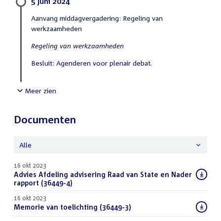
5 juni 2024
Aanvang middagvergadering: Regeling van
werkzaamheden
Regeling van werkzaamheden
Besluit: Agenderen voor plenair debat.
Meer zien
Documenten
Alle
16 okt 2023
Download
Advies Afdeling advisering Raad van State en Nader
bestand:
rapport (36449-4)
(PDF)
16 okt 2023
Download
Memorie van toelichting (36449-3)
(PDF)
bestand: