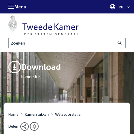
Menu
Taal sel
NL
Zoeken
Download
Kamerstuk
Home
Kamerstukken
Wetsvoorstellen
Delen