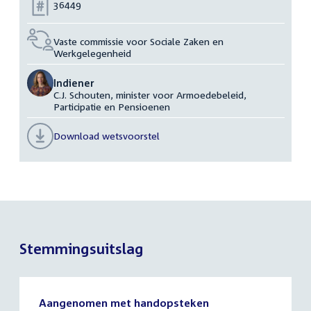
Nummer:
36449
Vaste commissie voor Sociale Zaken en
Werkgelegenheid
Indiener
C.J. Schouten, minister voor Armoedebeleid,
Participatie en Pensioenen
Download wetsvoorstel
Stemmingsuitslag
Aangenomen met handopsteken