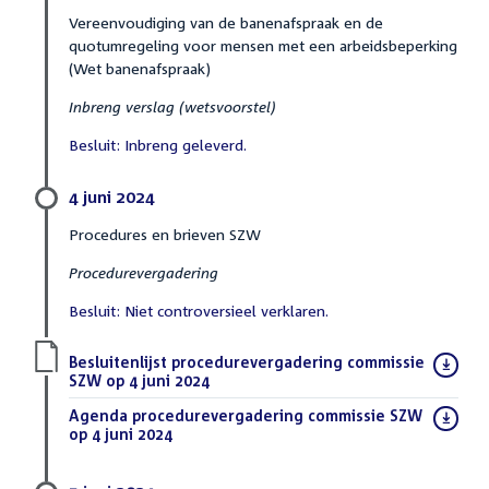
Vereenvoudiging van de banenafspraak en de
quotumregeling voor mensen met een arbeidsbeperking
(Wet banenafspraak)
Inbreng verslag (wetsvoorstel)
Besluit: Inbreng geleverd.
4 juni 2024
Procedures en brieven SZW
Procedurevergadering
Besluit: Niet controversieel verklaren.
Download
Besluitenlijst procedurevergadering commissie
bestand:
SZW op 4 juni 2024
(PDF)
Download
Agenda procedurevergadering commissie SZW
bestand:
op 4 juni 2024
(PDF)