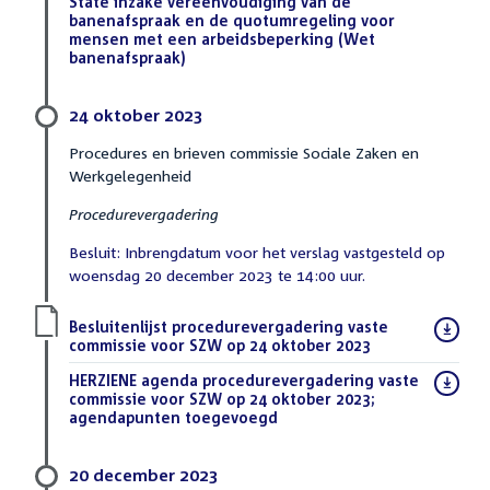
bestand:
State inzake vereenvoudiging van de
banenafspraak en de quotumregeling voor
mensen met een arbeidsbeperking (Wet
banenafspraak)
(DOCX)
24 oktober 2023
Procedures en brieven commissie Sociale Zaken en
Werkgelegenheid
Procedurevergadering
Besluit: Inbrengdatum voor het verslag vastgesteld op
woensdag 20 december 2023 te 14:00 uur.
Download
Besluitenlijst procedurevergadering vaste
bestand:
commissie voor SZW op 24 oktober 2023
(PDF)
Download
HERZIENE agenda procedurevergadering vaste
bestand:
commissie voor SZW op 24 oktober 2023;
agendapunten toegevoegd
(PDF)
20 december 2023