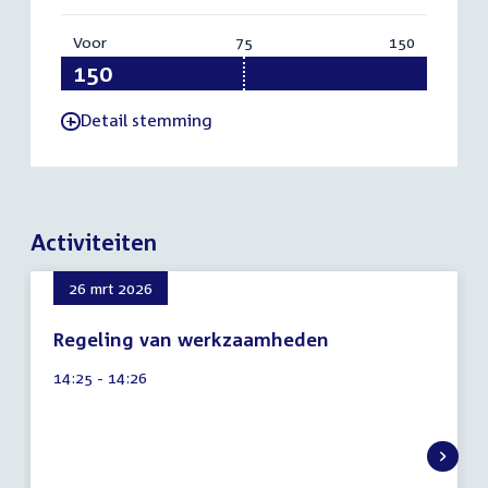
Voor
:
75
Vereist:
150
Totaal:
150
75
150
Detail stemming
-
Activiteiten
26 mrt 2026
Regeling van werkzaamheden
7
Tijd
14:25 - 14:26
augustus
activiteit:
2026