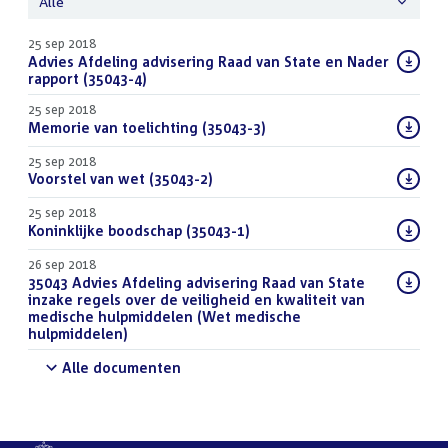
Alle
25 sep 2018
Download
Advies Afdeling advisering Raad van State en Nader
bestand:
rapport (35043-4)
(PDF)
25 sep 2018
Download
Memorie van toelichting (35043-3)
(PDF)
bestand:
25 sep 2018
Download
Voorstel van wet (35043-2)
(PDF)
bestand:
25 sep 2018
Download
Koninklijke boodschap (35043-1)
(PDF)
bestand:
26 sep 2018
Download
35043 Advies Afdeling advisering Raad van State
bestand:
inzake regels over de veiligheid en kwaliteit van
medische hulpmiddelen (Wet medische
hulpmiddelen)
(DOCX)
Alle documenten