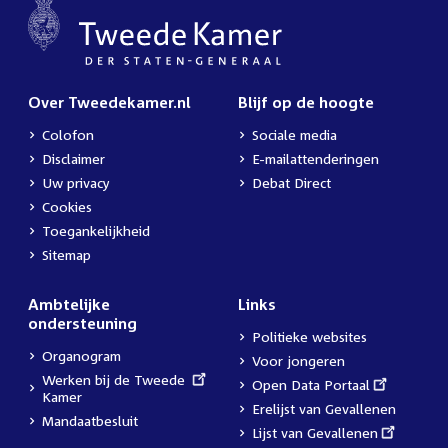
Over Tweedekamer.nl
Blijf op de hoogte
Colofon
Sociale media
Disclaimer
E-mailattenderingen
Uw privacy
Debat Direct
Cookies
Toegankelijkheid
Sitemap
Ambtelijke
Links
ondersteuning
Politieke websites
Organogram
Voor jongeren
External
Werken bij de Tweede
External
Open Data Portaal
link:
Kamer
link:
Erelijst van Gevallenen
Mandaatbesluit
External
Lijst van Gevallenen