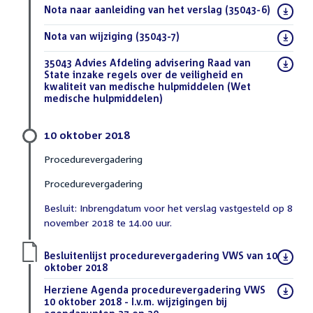
Download
Nota naar aanleiding van het verslag (35043-6)
(PDF)
bestand:
Download
Nota van wijziging (35043-7)
(PDF)
bestand:
Download
35043 Advies Afdeling advisering Raad van
bestand:
State inzake regels over de veiligheid en
kwaliteit van medische hulpmiddelen (Wet
medische hulpmiddelen)
(DOCX)
10 oktober 2018
Procedurevergadering
Procedurevergadering
Besluit: Inbrengdatum voor het verslag vastgesteld op 8
november 2018 te 14.00 uur.
Download
Besluitenlijst procedurevergadering VWS van 10
bestand:
oktober 2018
(PDF)
Download
Herziene Agenda procedurevergadering VWS
bestand:
10 oktober 2018 - I.v.m. wijzigingen bij