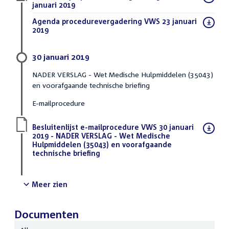
bestand:
januari 2019
(PDF)
Download
Agenda procedurevergadering VWS 23 januari
bestand:
2019
(PDF)
30 januari 2019
NADER VERSLAG - Wet Medische Hulpmiddelen (35043)
en voorafgaande technische briefing
E-mailprocedure
Download
Besluitenlijst e-mailprocedure VWS 30 januari
bestand:
2019 - NADER VERSLAG - Wet Medische
Hulpmiddelen (35043) en voorafgaande
technische briefing
(PDF)
Meer zien
Documenten