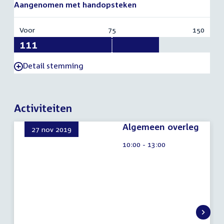
Aangenomen met handopsteken
Voor
:
75
Vereist:
150
Totaal
111
75
150
Detail stemming
-
Activiteiten
Algemeen overleg
27 nov 2019
9
Tijd
10:00 - 13:00
augustus
activiteit:
2026