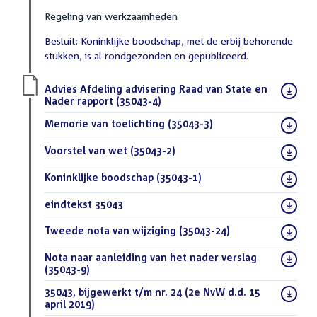
Regeling van werkzaamheden
Besluit: Koninklijke boodschap, met de erbij behorende
stukken, is al rondgezonden en gepubliceerd.
Download
Advies Afdeling advisering Raad van State en
bestand:
Nader rapport (35043-4)
(PDF)
Download
Memorie van toelichting (35043-3)
(PDF)
bestand:
Download
Voorstel van wet (35043-2)
(PDF)
bestand:
Download
Koninklijke boodschap (35043-1)
(PDF)
bestand:
Download
eindtekst 35043
(DOC)
bestand:
Download
Tweede nota van wijziging (35043-24)
(PDF)
bestand:
Download
Nota naar aanleiding van het nader verslag
bestand:
(35043-9)
(PDF)
Download
35043, bijgewerkt t/m nr. 24 (2e NvW d.d. 15
bestand:
april 2019)
(DOC)