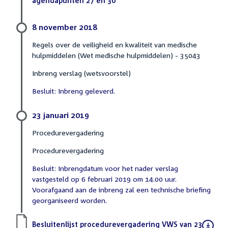
agendapunten 27 en 30
(PDF)
8 november 2018
Regels over de veiligheid en kwaliteit van medische
hulpmiddelen (Wet medische hulpmiddelen) - 35043
Inbreng verslag (wetsvoorstel)
Besluit: Inbreng geleverd.
23 januari 2019
Procedurevergadering
Procedurevergadering
Besluit: Inbrengdatum voor het nader verslag
vastgesteld op 6 februari 2019 om 14.00 uur.
Voorafgaand aan de inbreng zal een technische briefing
georganiseerd worden.
Download
Besluitenlijst procedurevergadering VWS van 23