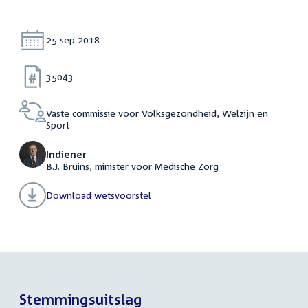
Datum:
25 sep 2018
Nummer:
35043
Vaste commissie voor Volksgezondheid, Welzijn en
Sport
Indiener
B.J. Bruins, minister voor Medische Zorg
Download wetsvoorstel
Stemmingsuitslag