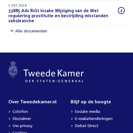
bestand:
1 mrt 2014
Download
33885 Adv RvSt inzake Wijziging van de Wet
bestand:
regulering prostitutie en bestrijding misstanden
seksbranche
(DOCX)
Alle documenten
Over Tweedekamer.nl
Blijf op de hoogte
Colofon
Sociale media
Disclaimer
E-mailattenderingen
Uw privacy
Debat Direct
Cookies