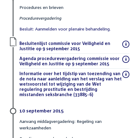
Procedures en brieven
Procedurevergadering
Besluit: Aanmelden voor plenaire behandeling.
Download
Besluitenlijst commissie voor Veiligheid en
bestand:
Justitie op 9 september 2015
(PDF)
Download
Agenda procedurevergadering commissie voor
bestand:
Veiligheid en Justitie op 9 september 2015
(PDF)
Download
Informatie over het tijdstip van toezending van
bestand:
de nota naar aanleiding van het verslag van het
wetsvoorstel tot wijziging van de Wet
regulering prostitutie en bestrijding
misstanden seksbranche (33885-6)
(PDF)
10 september 2015
Aanvang middagvergadering: Regeling van
werkzaamheden