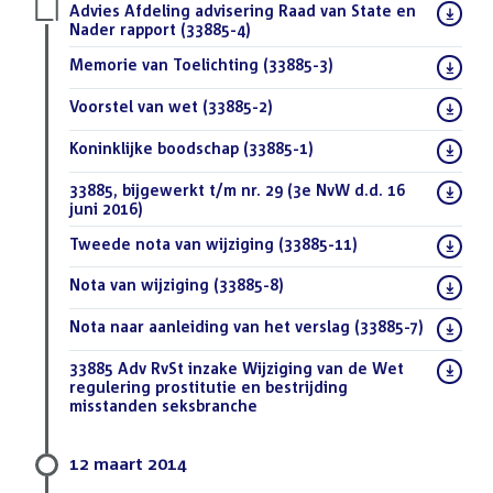
Download
Advies Afdeling advisering Raad van State en
bestand:
Nader rapport (33885-4)
(PDF)
Download
Memorie van Toelichting (33885-3)
(PDF)
bestand:
Download
Voorstel van wet (33885-2)
(PDF)
bestand:
Download
Koninklijke boodschap (33885-1)
(PDF)
bestand:
Download
33885, bijgewerkt t/m nr. 29 (3e NvW d.d. 16
bestand:
juni 2016)
(DOC)
Download
Tweede nota van wijziging (33885-11)
(PDF)
bestand:
Download
Nota van wijziging (33885-8)
(PDF)
bestand:
Download
Nota naar aanleiding van het verslag (33885-7)
(PDF)
bestand:
Download
33885 Adv RvSt inzake Wijziging van de Wet
bestand:
regulering prostitutie en bestrijding
misstanden seksbranche
(DOCX)
12 maart 2014