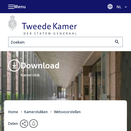
Menu
Taal sel
NL
Zoeken
Download
Kamerstuk
Home
Kamerstukken
Wetsvoorstellen
Delen