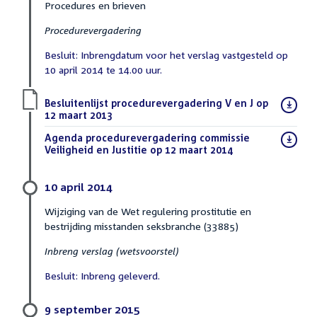
Procedures en brieven
Procedurevergadering
Besluit: Inbrengdatum voor het verslag vastgesteld op
10 april 2014 te 14.00 uur.
Download
Besluitenlijst procedurevergadering V en J op
bestand:
12 maart 2013
(PDF)
Download
Agenda procedurevergadering commissie
bestand:
Veiligheid en Justitie op 12 maart 2014
(PDF)
10 april 2014
Wijziging van de Wet regulering prostitutie en
bestrijding misstanden seksbranche (33885)
Inbreng verslag (wetsvoorstel)
Besluit: Inbreng geleverd.
9 september 2015