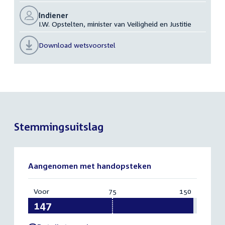
Indiener
I.W. Opstelten, minister van Veiligheid en Justitie
Download wetsvoorstel
Stemmingsuitslag
Aangenomen met handopsteken
Voor
:
75
Vereist:
150
Totaal:
147
75
150