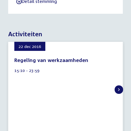
Detail stemming
-
Activiteiten
22 dec 2016
Regeling van werkzaamheden
7
Tijd
15:10 - 23:59
augustus
activiteit:
2026