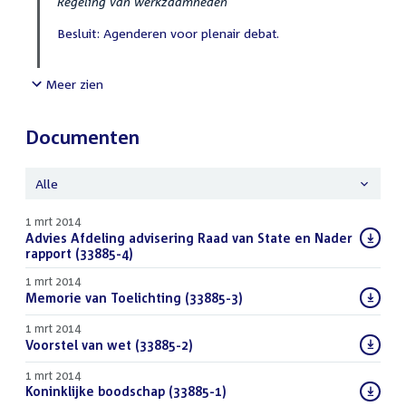
Regeling van werkzaamheden
Besluit: Agenderen voor plenair debat.
Meer zien
Documenten
Alle
1 mrt 2014
Download
Advies Afdeling advisering Raad van State en Nader
bestand:
rapport (33885-4)
(PDF)
1 mrt 2014
Download
Memorie van Toelichting (33885-3)
(PDF)
bestand:
1 mrt 2014
Download
Voorstel van wet (33885-2)
(PDF)
bestand:
1 mrt 2014
Download
Koninklijke boodschap (33885-1)
(PDF)