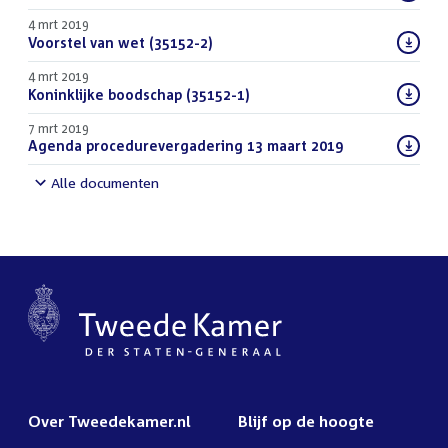
bestand:
4 mrt 2019
Download
Voorstel van wet (35152-2)
(PDF)
bestand:
4 mrt 2019
Download
Koninklijke boodschap (35152-1)
(PDF)
bestand:
7 mrt 2019
Download
Agenda procedurevergadering 13 maart 2019
(PDF)
bestand:
Alle documenten
Over Tweedekamer.nl
Blijf op de hoogte