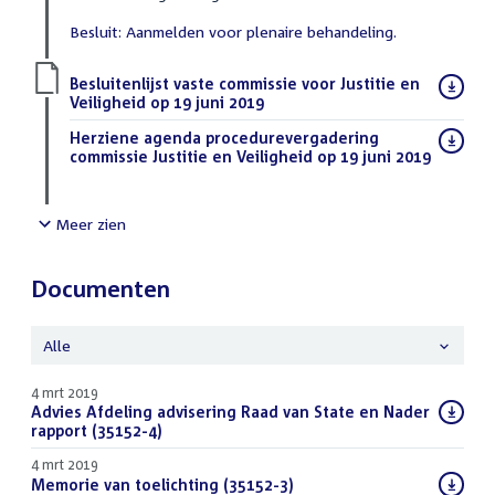
Besluit: Aanmelden voor plenaire behandeling.
Download
Besluitenlijst vaste commissie voor Justitie en
bestand:
Veiligheid op 19 juni 2019
(PDF)
Download
Herziene agenda procedurevergadering
bestand:
commissie Justitie en Veiligheid op 19 juni 2019
(PDF)
Meer zien
Documenten
Alle
4 mrt 2019
Download
Advies Afdeling advisering Raad van State en Nader
bestand:
rapport (35152-4)
(PDF)
4 mrt 2019
Download
Memorie van toelichting (35152-3)
(PDF)