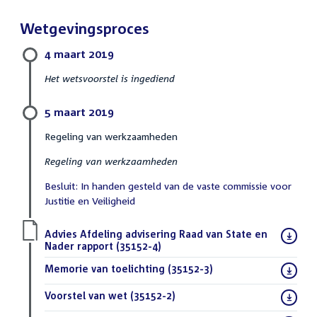
Wetgevingsproces
4 maart 2019
Het wetsvoorstel is ingediend
5 maart 2019
Regeling van werkzaamheden
Regeling van werkzaamheden
Besluit: In handen gesteld van de vaste commissie voor
Justitie en Veiligheid
Download
Advies Afdeling advisering Raad van State en
bestand:
Nader rapport (35152-4)
(PDF)
Download
Memorie van toelichting (35152-3)
(PDF)
bestand:
Download
Voorstel van wet (35152-2)
(PDF)
bestand: