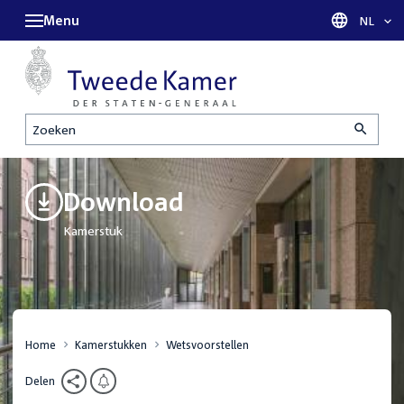
Menu
Taal sel
NL
Zoeken
Download
Kamerstuk
Home
Kamerstukken
Wetsvoorstellen
Delen