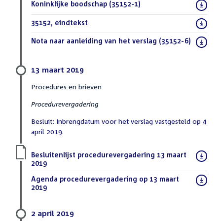
Download
Koninklijke boodschap (35152-1)
(PDF)
bestand:
Download
35152, eindtekst
(DOCX)
bestand:
Download
Nota naar aanleiding van het verslag (35152-6)
(PDF)
bestand:
13 maart 2019
Procedures en brieven
Procedurevergadering
Besluit: Inbrengdatum voor het verslag vastgesteld op 4
april 2019.
Download
Besluitenlijst procedurevergadering 13 maart
bestand:
2019
(PDF)
Download
Agenda procedurevergadering op 13 maart
bestand:
2019
(PDF)
2 april 2019