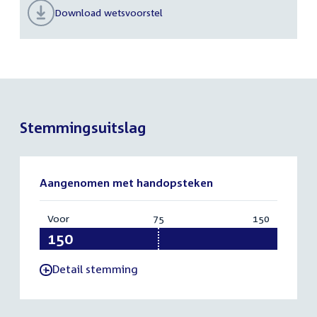
Download wetsvoorstel
Stemmingsuitslag
Aangenomen met handopsteken
Voor
:
75
Vereist:
150
Totaal:
150
75
150
Detail stemming
-