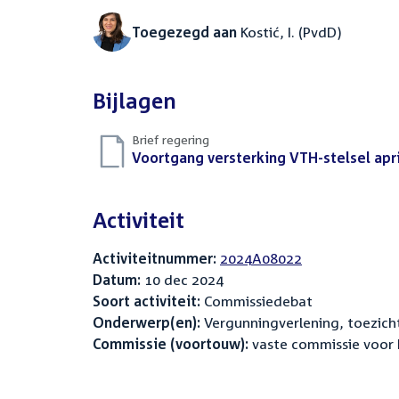
Toegezegd aan
Kostić, I. (PvdD)
Bijlagen
Brief regering
Download
Voortgang versterking VTH-stelsel apri
bestand:
Activiteit
Activiteitnummer:
2024A08022
Datum:
10 dec 2024
Soort activiteit:
Commissiedebat
Onderwerp(en):
Vergunningverlening, toezicht
Commissie (voortouw):
vaste commissie voor 