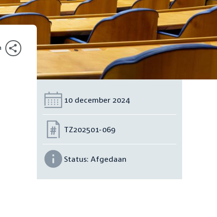
n
Datum:
10 december 2024
Nummer:
TZ202501-069
Status:
Afgedaan