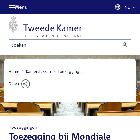
Menu
Taal sel
NL
Zoeken
Home
Kamerstukken
Toezeggingen
Delen
Toezeggingen
:
Toezegging bij Mondiale