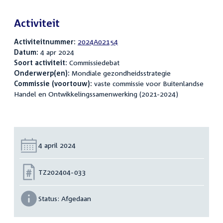
Activiteit
Activiteitnummer:
2024A02154
Datum:
4 apr 2024
Soort activiteit:
Commissiedebat
Onderwerp(en):
Mondiale gezondheidsstrategie
Commissie (voortouw):
vaste commissie voor Buitenlandse
Handel en Ontwikkelingssamenwerking (2021-2024)
Datum:
4 april 2024
Nummer:
TZ202404-033
Status:
Afgedaan