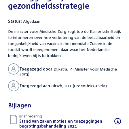
gezondheidsstrategie
Status:
Afgedaan
De minister voor Medische Zorg zegt toe de Kamer schriftelijk
te informeren over hoe verbetering van de betaalbaarheid en
toegankelijkheid van vaccins in het mondiale Zuiden in de
toolkit wordt meegenomen, daar waar het Nederlandse
bedrijfsleven bij is betrokken.
Toegezegd door
Dijkstra, P. (Minister voor Medische
Zorg)
Toegezegd aan
Hirsch, D.H. (GroenLinks-PvdA)
Bijlagen
Brief regering
Download
Stand van zaken moties en toezeggingen
bestand:
begrotingsbehandeling 2024
(PDF)