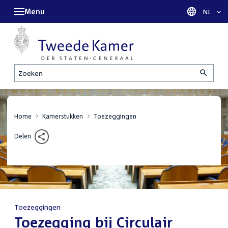
Menu
Taal sel
NL
Zoeken
Home
Kamerstukken
Toezeggingen
Delen
Toezeggingen
:
Toezegging bij Circulair