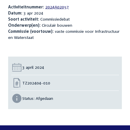
Activiteitnummer:
2024A02057
Datum:
3 apr 2024
Soort activiteit:
Commissiedebat
Onderwerp(en):
Circulair bouwen
Commissie (voortouw):
vaste commissie voor Infrastructuur
en Waterstaat
Datum:
3 april 2024
Nummer:
TZ202404-010
Status:
Afgedaan