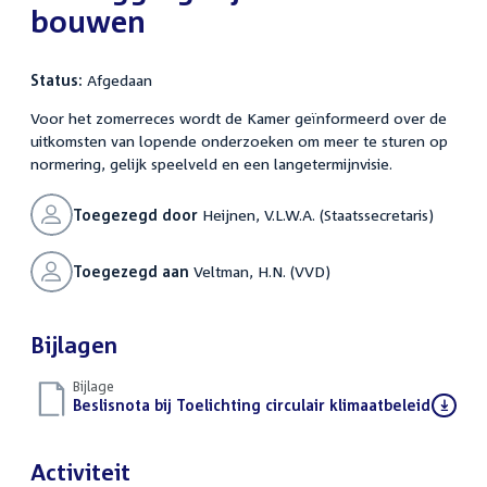
bouwen
Status:
Afgedaan
Voor het zomerreces wordt de Kamer geïnformeerd over de
uitkomsten van lopende onderzoeken om meer te sturen op
normering, gelijk speelveld en een langetermijnvisie.
Toegezegd door
Heijnen, V.L.W.A. (Staatssecretaris)
Toegezegd aan
Veltman, H.N. (VVD)
Bijlagen
Bijlage
Download
Beslisnota bij Toelichting circulair klimaatbeleid
(PDF)
bestand:
Activiteit