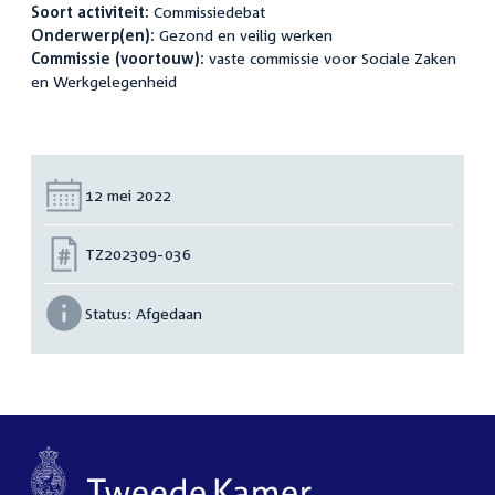
Soort activiteit:
Commissiedebat
Onderwerp(en):
Gezond en veilig werken
Commissie (voortouw):
vaste commissie voor Sociale Zaken
en Werkgelegenheid
Datum:
12 mei 2022
Nummer:
TZ202309-036
Status:
Afgedaan