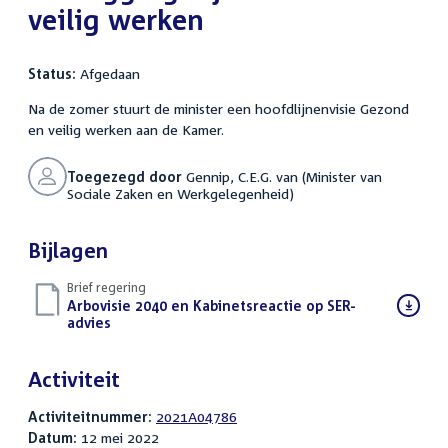
veilig werken
Status:
Afgedaan
Na de zomer stuurt de minister een hoofdlijnenvisie Gezond
en veilig werken aan de Kamer.
Toegezegd door
Gennip, C.E.G. van (Minister van
Sociale Zaken en Werkgelegenheid)
Bijlagen
Brief regering
Download
Arbovisie 2040 en Kabinetsreactie op SER-
bestand:
advies
(PDF)
Activiteit
Activiteitnummer:
2021A04786
Datum:
12 mei 2022