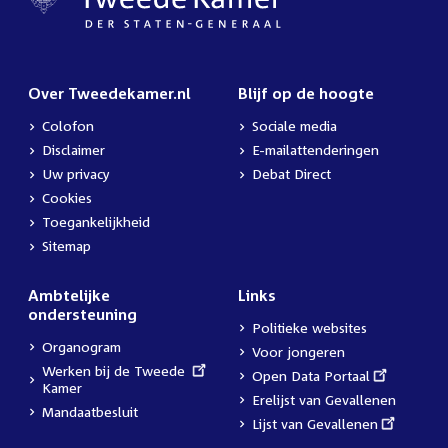
Over Tweedekamer.nl
Blijf op de hoogte
Colofon
Sociale media
Disclaimer
E-mailattenderingen
Uw privacy
Debat Direct
Cookies
Toegankelijkheid
Sitemap
Ambtelijke
Links
ondersteuning
Politieke websites
Organogram
Voor jongeren
External
Werken bij de Tweede
External
Open Data Portaal
link:
Kamer
link:
Erelijst van Gevallenen
Mandaatbesluit
External
Lijst van Gevallenen
link: