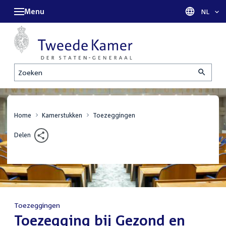
Menu
Taal sel
NL
Zoeken
Home
Kamerstukken
Toezeggingen
Delen
Toezeggingen
:
Toezegging bij Gezond en