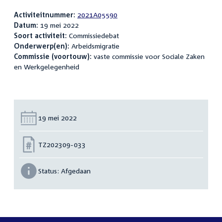
Activiteitnummer:
2021A05590
Datum:
19 mei 2022
Soort activiteit:
Commissiedebat
Onderwerp(en):
Arbeidsmigratie
Commissie (voortouw):
vaste commissie voor Sociale Zaken
en Werkgelegenheid
Datum:
19 mei 2022
Nummer:
TZ202309-033
Status:
Afgedaan