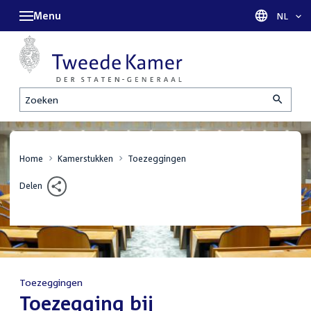
Menu
Taal sel
NL
Zoeken
Home
Kamerstukken
Toezeggingen
Delen
Toezeggingen
:
Toezegging bij