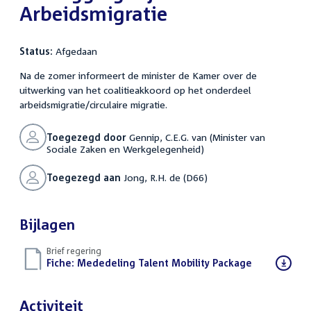
Arbeidsmigratie
Status:
Afgedaan
Na de zomer informeert de minister de Kamer over de
uitwerking van het coalitieakkoord op het onderdeel
arbeidsmigratie/circulaire migratie.
Toegezegd door
Gennip, C.E.G. van (Minister van
Sociale Zaken en Werkgelegenheid)
Toegezegd aan
Jong, R.H. de (D66)
Bijlagen
Brief regering
Download
Fiche: Mededeling Talent Mobility Package
(PDF)
bestand:
Activiteit