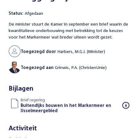
Status:
Afgedaan
De minister stuurt de Kamer in september een brief waarin de
kwantitatieve onderbouwing met betrekking tot de keuzes
voor het Markermeer wat breder uiteen wordt gezet.
Toegezegd door
Harbers, M.G.J. (Minister)
Toegezegd aan
Grinwis, P.A. (ChristenUnie)
Bijlagen
Brief regering
Download
Buitendijks bouwen in het Markermeer en
bestand:
IJsselmeergebied
(PDF)
Activiteit