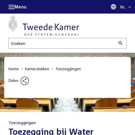
Menu
Taal sel
NL
Zoeken
Home
Kamerstukken
Toezeggingen
Delen
Toezeggingen
:
Toezegging bij Water