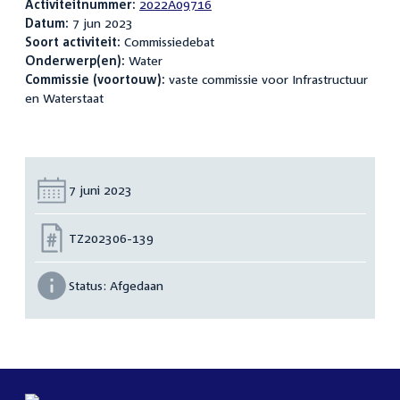
Activiteitnummer:
2022A09716
Datum:
7 jun 2023
Soort activiteit:
Commissiedebat
Onderwerp(en):
Water
Commissie (voortouw):
vaste commissie voor Infrastructuur
en Waterstaat
Datum:
7 juni 2023
Nummer:
TZ202306-139
Status:
Afgedaan