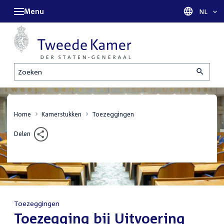
Menu
Taal sel
NL
Zoeken
Home
Kamerstukken
Toezeggingen
Delen
Toezeggingen
:
Toezegging bij Uitvoering