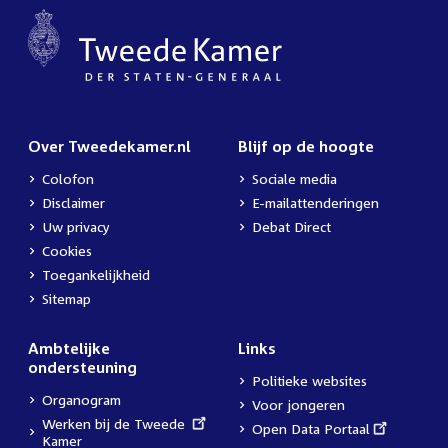
Over Tweedekamer.nl
Blijf op de hoogte
Colofon
Sociale media
Disclaimer
E-mailattenderingen
Uw privacy
Debat Direct
Cookies
Toegankelijkheid
Sitemap
Ambtelijke
Links
ondersteuning
Politieke websites
Organogram
Voor jongeren
External
Werken bij de Tweede
External
Open Data Portaal
link:
Kamer
link: