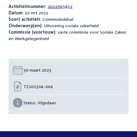
Activiteitnummer:
2022A03432
Datum:
30 mrt 2023
Soort activiteit:
Commissiedebat
Onderwerp(en):
Uitvoering sociale zekerheid
Commissie (voortouw):
vaste commissie voor Sociale Zaken
en Werkgelegenheid
Datum:
30 maart 2023
Nummer:
TZ202304-004
Status:
Afgedaan