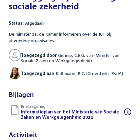
sociale zekerheid
Status:
Afgedaan
De minister zal de Kamer informeren over de ICT bij
uitvoeringsorganisaties.
Toegezegd door
Gennip, C.E.G. van (Minister van
Sociale Zaken en Werkgelegenheid)
Toegezegd aan
Kathmann, B.C. (GroenLinks-PvdA)
Bijlagen
Brief regering
Download
Informatieplan van het Ministerie van Sociale
bestand:
Zaken en Werkgelegenheid 2024
(PDF)
Activiteit