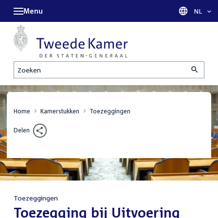
Menu
Taal sel
NL
Zoeken
Home
Kamerstukken
Toezeggingen
Delen
Toezeggingen
:
Toezegging bij Uitvoering