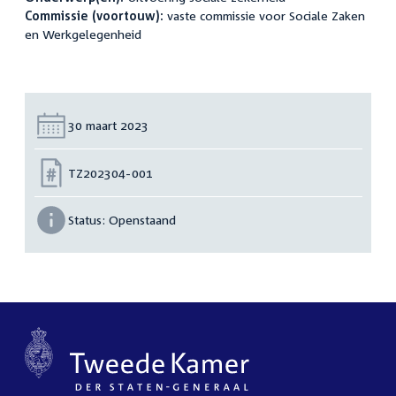
Commissie (voortouw):
vaste commissie voor Sociale Zaken
en Werkgelegenheid
Datum:
30 maart 2023
Nummer:
TZ202304-001
Status:
Openstaand