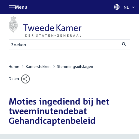
Menu
Taal sel
NL
Zoeken
Home
Kamerstukken
Stemmingsuitslagen
Delen
Moties ingediend bij het
tweeminutendebat
Gehandicaptenbeleid