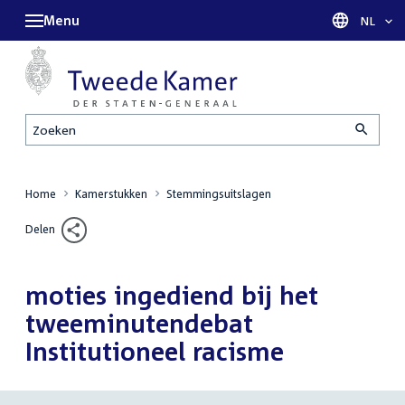
Menu
Taal sel
NL
Zoeken
Home
Kamerstukken
Stemmingsuitslagen
Delen
moties ingediend bij het
tweeminutendebat
Institutioneel racisme