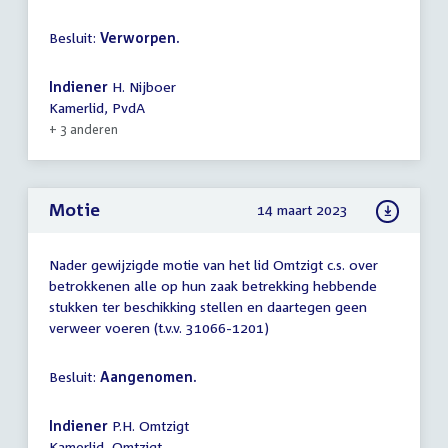
Besluit:
Verworpen.
Indiener
H. Nijboer
Kamerlid, PvdA
+ 3 anderen
Motie
14 maart 2023
Nader gewijzigde motie van het lid Omtzigt c.s. over
betrokkenen alle op hun zaak betrekking hebbende
stukken ter beschikking stellen en daartegen geen
verweer voeren (t.v.v. 31066-1201)
Besluit:
Aangenomen.
Indiener
P.H. Omtzigt
Kamerlid, Omtzigt