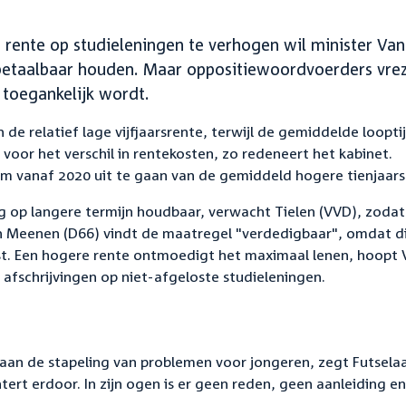
rente op studieleningen te verhogen wil minister Van
 betaalbaar houden. Maar oppositiewoordvoerders vre
 toegankelijk wordt.
de relatief lage vijfjaarsrente, terwijl de gemiddelde loopti
 voor het verschil in rentekosten, zo redeneert het kabinet.
m vanaf 2020 uit te gaan van de gemiddeld hogere tienjaars
 op langere termijn houdbaar, verwacht Tielen (VVD), zodat
an Meenen (D66) vindt de maatregel "verdedigbaar", omdat d
ast. Een hogere rente ontmoedigt het maximaal lenen, hoopt 
fschrijvingen op niet-afgeloste studieleningen.
 aan de stapeling van problemen voor jongeren, zegt Futsela
tert erdoor. In zijn ogen is er geen reden, geen aanleiding e