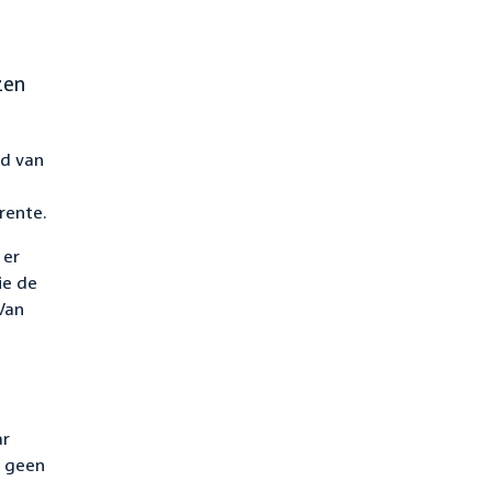
zen
jd van
rente.
 er
ie de
Van
ar
n geen