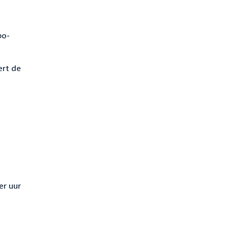
bo-
ert de
er uur