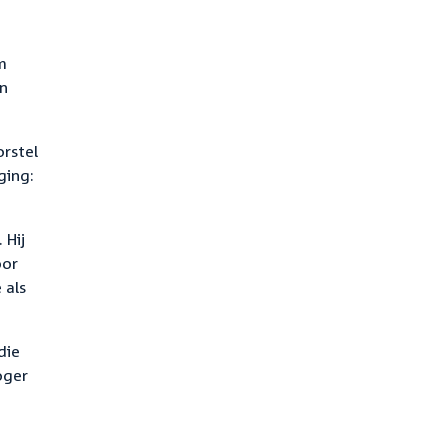
m
en
orstel
ging:
 Hij
oor
 als
die
oger