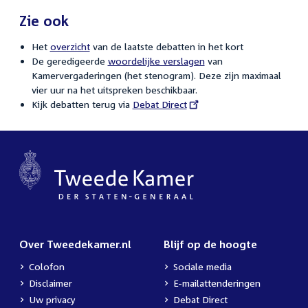
Zie ook
Het
overzicht
van de laatste debatten in het kort
De geredigeerde
woordelijke verslagen
van
Kamervergaderingen (het stenogram). Deze zijn maximaal
vier uur na het uitspreken beschikbaar.
Kijk debatten terug via
External
Debat Direct
link:
Over Tweedekamer.nl
Blijf op de hoogte
Colofon
Sociale media
Disclaimer
E-mailattenderingen
Uw privacy
Debat Direct