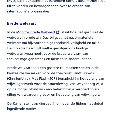
(FVD) dat het kabinet het parlement uitholt door moties niet
uit te voeren en bevoegdheden over te dragen aan
internationale organisaties.
Brede welvaart
In de
External
Monitor Brede Welvaart
staat hoe het gaat met de
welvaart in brede zin. Daarbij gaat het naast materiële
link:
welvaart om bijvoorbeeld gezondheid, veiligheid en milieu.
De monitor beschrijft welke gevolgen ons huidige
welvaartsniveau heeft voor de brede welvaart van
toekomstige generaties en mensen in andere landen.
Brede welvaart zou een grotere rol moeten spelen in de
keuzes die we maken voor de toekomst, vindt Grinwis
(ChristenUnie). Met Flach (SGP) benadrukt hij het belang van
vrijwilligerswerk voor de samenleving. Van Weyenberg wijst
op de mogelijkheid van een belastingvrije vergoeding als
uiting van waardering voor en het belang van vrijwilligers.
De Kamer stemt op dinsdag 4 juni over de tijdens het debat
ingediende moties.