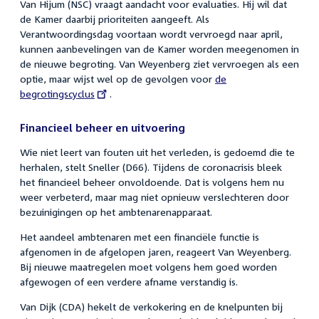
Van Hijum (NSC) vraagt aandacht voor evaluaties. Hij wil dat
de Kamer daarbij prioriteiten aangeeft. Als
Verantwoordingsdag voortaan wordt vervroegd naar april,
kunnen aanbevelingen van de Kamer worden meegenomen in
de nieuwe begroting. Van Weyenberg ziet vervroegen als een
optie, maar wijst wel op de gevolgen voor
External
de
begrotingscyclus
.
link:
Financieel beheer en uitvoering
Wie niet leert van fouten uit het verleden, is gedoemd die te
herhalen, stelt Sneller (D66). Tijdens de coronacrisis bleek
het financieel beheer onvoldoende. Dat is volgens hem nu
weer verbeterd, maar mag niet opnieuw verslechteren door
bezuinigingen op het ambtenarenapparaat.
Het aandeel ambtenaren met een financiële functie is
afgenomen in de afgelopen jaren, reageert Van Weyenberg.
Bij nieuwe maatregelen moet volgens hem goed worden
afgewogen of een verdere afname verstandig is.
Van Dijk (CDA) hekelt de verkokering en de knelpunten bij