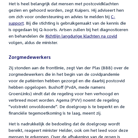
Het is heel belangrijk dat mensen met postcovidklachten
gezien en gehoord worden, zegt Kuipers. Hij adviseert hen
om zich voor ondersteuning en advies te melden bij
C-
support
. Bij die stichting is gebruikgemaakt van de kennis die
is opgedaan bij Q-koorts. Artsen zullen bij het diagnosticeren
en behandelen de
Richtlijn langdurige klachten na covid
volgen, aldus de minister.
Zorgmedewerkers
Zij stonden aan de frontlinie, zegt Van der Plas (BBB) over de
zorgmedewerkers die in het begin van de covidpandemie
voor de patiënten hebben gezorgd en die daarbij postcovid
hebben opgelopen. Bushoff (PvdA, mede namens
GroenLinks) vindt dat de regeling voor hen verhoogd en
verbreed moet worden. Agema (PVV) noemt de regeling
"volstrekt onvoldoende". De doelgroep is te beperkt en de
financiële tegemoetkoming is te laag, meent zij.
Het is nadrukkelijk de bedoeling dat de doelgroep wordt
bereikt, reageert minister Helder, ook om het leed voor deze
mensen te erkennen. Over de afbakening van de groep is