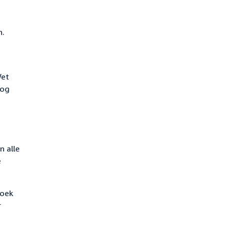
n.
Wet
nog
n alle
e
zoek
r