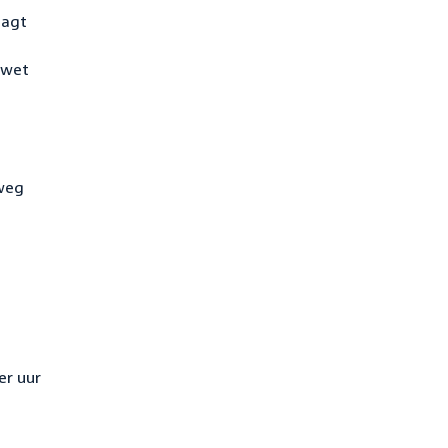
aagt
 wet
nweg
er uur