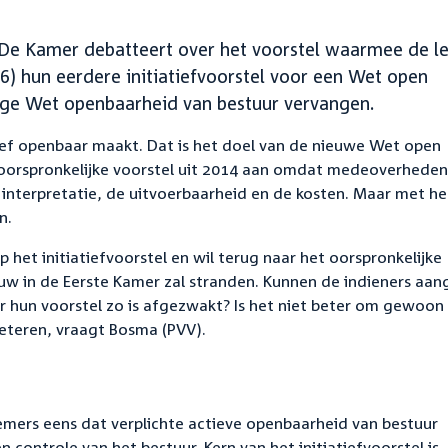
- De Kamer debatteert over het voorstel waarmee de l
) hun eerdere initiatiefvoorstel voor een Wet open
ige Wet openbaarheid van bestuur vervangen.
ief openbaar maakt. Dat is het doel van de nieuwe Wet open
 oorspronkelijke voorstel uit 2014 aan omdat medeoverheden
interpretatie, de uitvoerbaarheid en de kosten. Maar met he
n.
p het initiatiefvoorstel en wil terug naar het oorspronkelijke
uw in de Eerste Kamer zal stranden. Kunnen de indieners aa
r hun voorstel zo is afgezwakt? Is het niet beter om gewoon
eteren, vraagt Bosma (PVV).
nemers eens dat verplichte actieve openbaarheid van bestuur
 controle van het bestuur. Kern van het initiatiefvoorstel is