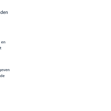
eden
 en
t
ngeven
 de