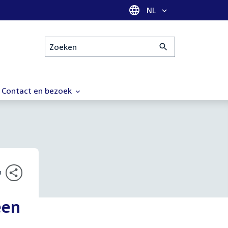
Taal selectie
NL
Zoeken
Contact en bezoek
n
een