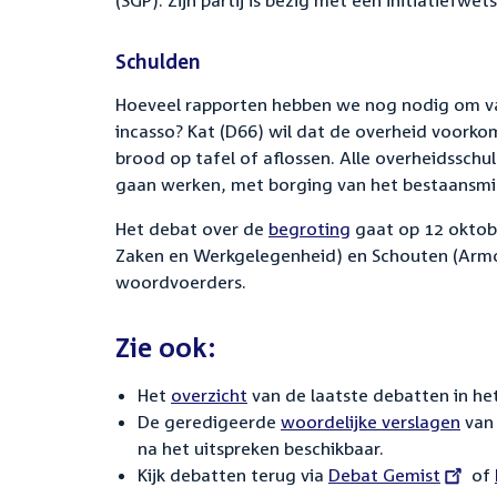
(SGP). Zijn partij is bezig met een initiatiefwe
Schulden
Hoeveel rapporten hebben we nog nodig om va
incasso?
Kat (D66) wil dat de overheid voorko
brood op tafel of aflossen. Alle
overheidsschul
gaan werken, met borging van het
bestaansm
Het debat over de
begroting
gaat op
12
oktobe
Zaken en Werkgelegenheid) en Schouten (
Armo
woordvoerders.
Zie ook:
Het
overzicht
van de laatste debatten in het
De geredigeerde
woordelijke verslagen
van 
na het uitspreken beschikbaar.
Kijk debatten terug via
External
Debat Gemist
of