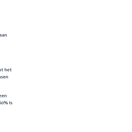
aan
mt het
nsen
 een
60% is