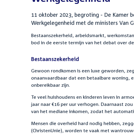
11 oktober 2023, begroting - De Kamer b
Werkgelegenheid met de ministers Van G
Bestaanszekerheid, arbeidsmarkt, werkomsta
bod in de eerste termijn van het debat over d
Bestaanszekerheid
Gewoon rondkomen is een luxe geworden, zegt D
onaanvaardbaar dat een betaalbare woning, e
onbereikbaar zijn.
Te veel huishoudens en kinderen leven in armoe
jaar naar €16 per uur verhogen. Daarnaast zo
van het mediane inkomen, zodat het automati
M
ensen die overheid
hard
nodig hebben,
zegg
(ChristenUnie),
worden
te vaak met wantrouw