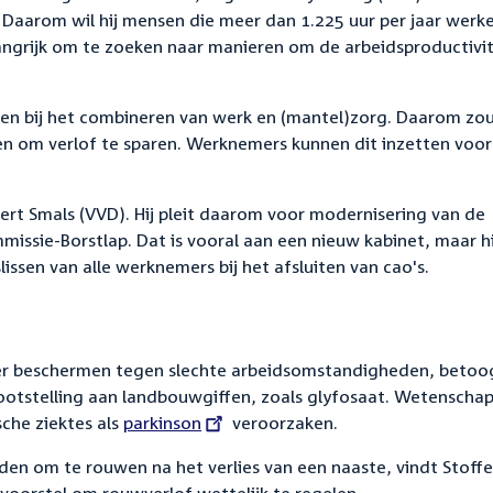
Daarom wil hij mensen die meer dan 1.225 uur per jaar werk
angrijk om te zoeken naar manieren om de arbeidsproductivit
en bij het combineren van werk en (mantel)zorg. Daarom zou
en om verlof te sparen. Werknemers kunnen dit inzetten voor
rt Smals (VVD). Hij pleit daarom voor modernisering van de
mmissie-Borstlap. Dat is vooral aan een nieuw kabinet, maar hi
issen van alle werknemers bij het afsluiten van cao's.
r beschermen tegen slechte arbeidsomstandigheden, betoo
blootstelling aan landbouwgiffen, zoals glyfosaat. Wetenscha
che ziektes als
External
p
arkinson
veroorzaken.
link:
n om te rouwen na het verlies van een naaste, vindt Stoffe