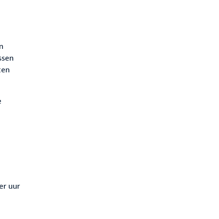
n
ssen
en
e
er uur