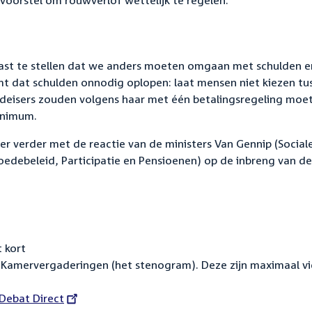
tsvoorstel om rouwverlof wettelijk te regelen.
st te stellen dat we anders moeten omgaan met schulden e
mt dat schulden onnodig oplopen: laat mensen niet kiezen tu
deisers
zouden volgens haar
met één betalingsregeling
moet
inimum.
r verder met de reactie van
de
ministers
Van Gennip (Social
edebeleid, Participatie en Pensioenen
)
op de inbreng van de
 kort
Kamervergaderingen (het stenogram). Deze zijn maximaal vi
External
Debat Direct