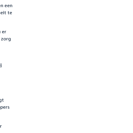
en een
eit te
 er
 zorg
j
gt
ppers
r