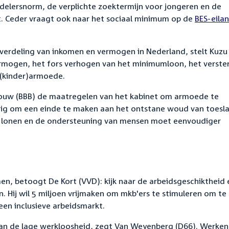
ndelersnorm, de verplichte zoektermijn voor jongeren en de
et. Ceder vraagt ook naar het sociaal minimum op de
External
BES-eila
link:
e verdeling van inkomen en vermogen
in Nederland, stelt Kuzu
vermogen, het fors verhogen van het minimumloon, het verste
 (kinder)armoede.
ouw (BBB) de maatregelen van het kabinet om armoede te
odig om een einde te maken aan het ontstane woud van toesl
 lonen en de ondersteuning van mensen moet eenvoudiger
n, betoogt De Kort (VVD): kijk naar de arbeidsgeschiktheid 
. Hij wil 5 miljoen vrijmaken om mkb'ers te stimuleren om te
een inclusieve arbeidsmarkt.
 van de lage werkloosheid, zegt Van Weyenberg (D66). Werke