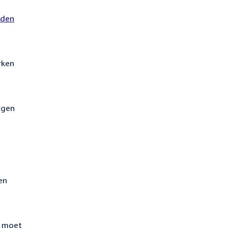
nden
rken
agen
en
n moet