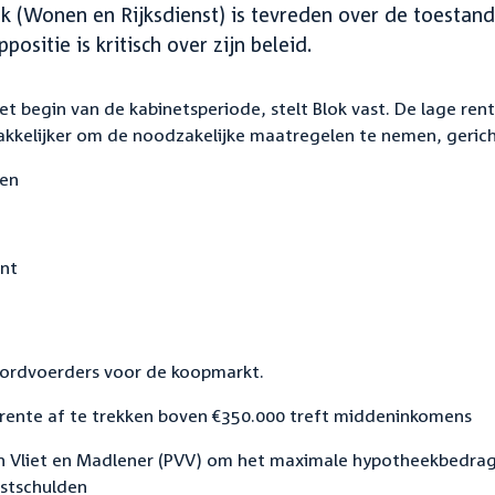
ok (Wonen en Rijksdienst) is tevreden over de toestan
sitie is kritisch over zijn beleid.
t begin van de kabinetsperiode, stelt Blok vast. De lage ren
kkelijker om de noodzakelijke maatregelen te nemen, gerich
den
nt
oordvoerders voor de koopmarkt.
krente af te trekken boven €350.000 treft middeninkomens
an Vliet en Madlener (PVV) om het maximale hypotheekbedra
estschulden