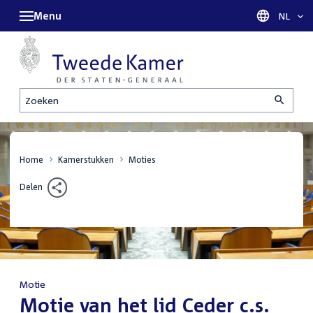
Menu
Taal sel
NL
Zoeken
Home
Kamerstukken
Moties
Delen
Motie
:
Motie van het lid Ceder c.s.