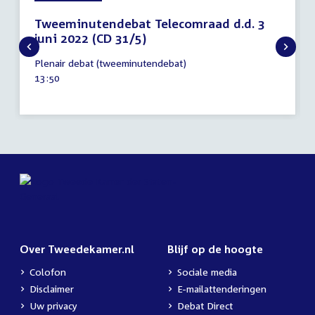
Tweeminutendebat Telecomraad d.d. 3
juni 2022 (CD 31/5)
2
Plenair debat (tweeminutendebat)
juni
Tijd
13:50
2022
activiteit:
Over Tweedekamer.nl
Blijf op de hoogte
Colofon
Sociale media
Disclaimer
E-mailattenderingen
Uw privacy
Debat Direct