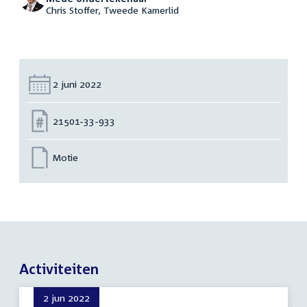
Chris Stoffer, Tweede Kamerlid
Datum:
2 juni 2022
Nummer:
21501-33-933
Motie
Activiteiten
2 jun 2022