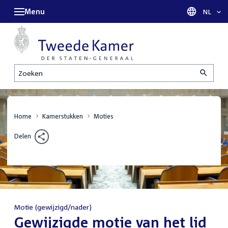
Menu
Taal sel
NL
Zoeken
Home
Kamerstukken
Moties
Delen
Motie (gewijzigd/nader)
:
Gewijzigde motie van het lid