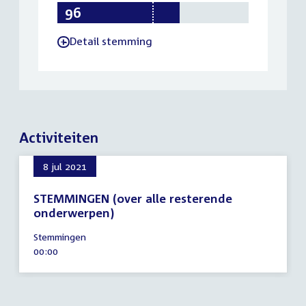
96
75
150
Detail stemming
-
Activiteiten
8 jul 2021
STEMMINGEN (over alle resterende
onderwerpen)
8
Stemmingen
juli
Tijd
00:00
2021
activiteit: