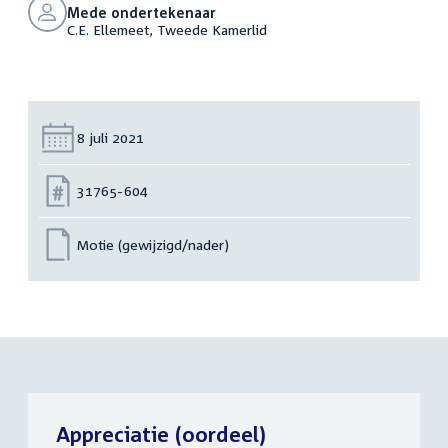
Mede ondertekenaar
C.E. Ellemeet, Tweede Kamerlid
Datum:
8 juli 2021
Nummer:
31765-604
Motie (gewijzigd/nader)
Appreciatie (oordeel)