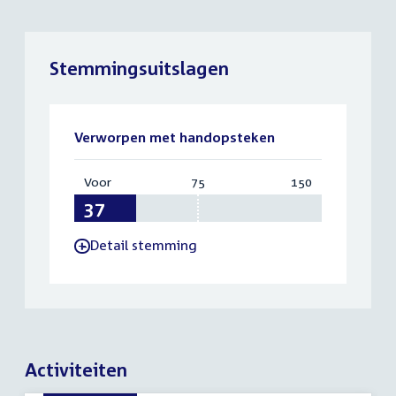
Stemmingsuitslagen
Verworpen met handopsteken
Voor
:
75
Vereist:
150
Totaal:
37
75
150
Detail stemming
-
Activiteiten