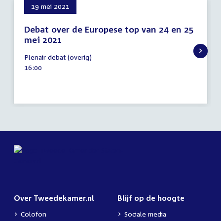
19 mei 2021
Debat over de Europese top van 24 en 25
mei 2021
19
Plenair debat (overig)
mei
Tijd
16:00
2021
activiteit:
Over Tweedekamer.nl
Blijf op de hoogte
Colofon
Sociale media