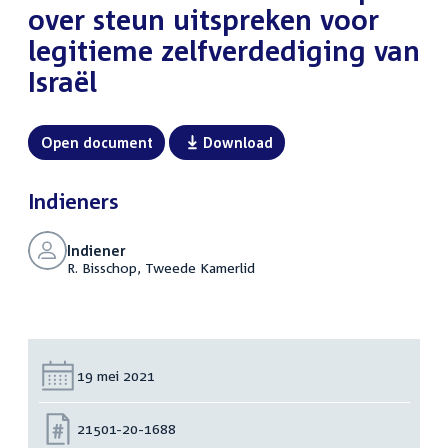
over steun uitspreken voor
legitieme zelfverdediging van
Israël
Open document
Download
Indieners
Indiener
R. Bisschop, Tweede Kamerlid
Datum:
19 mei 2021
Nummer:
21501-20-1688