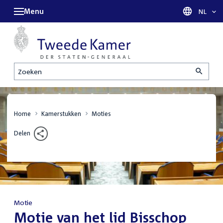
Menu
Taal sel
NL
Zoeken
Home
Kamerstukken
Moties
Delen
Motie
:
Motie van het lid Bisschop