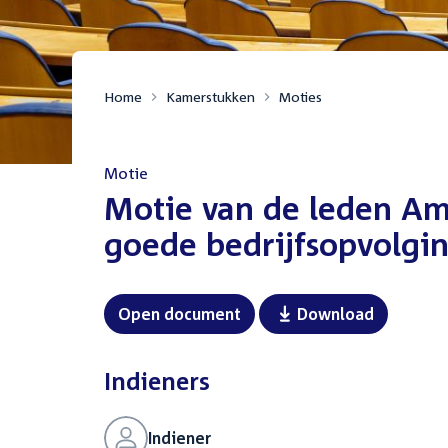
Home
Kamerstukken
Moties
Motie
:
Motie van de leden Am
goede bedrijfsopvolgin
Open document
Download
Indieners
Indiener