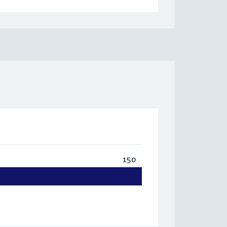
150
Totaal:
150