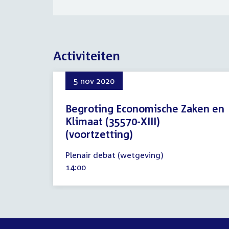
Activiteiten
5 nov 2020
Begroting Economische Zaken en
Klimaat (35570-XIII)
(voortzetting)
5
Plenair debat (wetgeving)
november
Tijd
14:00
2020
activiteit: