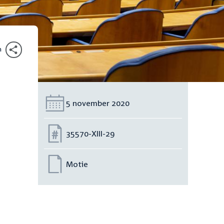
n
Datum:
5 november 2020
Nummer:
35570-XIII-29
Motie