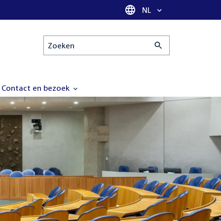
Taal selectie
NL
Zoeken
Contact en bezoek