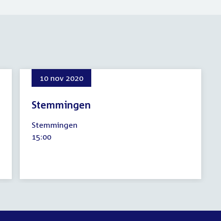
10 nov 2020
Stemmingen
10
Stemmingen
november
Tijd
15:00
2020
activiteit: