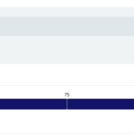
75
Vereist:
75