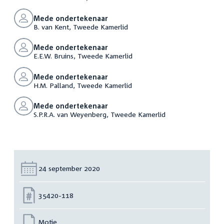
Mede ondertekenaar
B. van Kent, Tweede Kamerlid
Mede ondertekenaar
E.E.W. Bruins, Tweede Kamerlid
Mede ondertekenaar
H.M. Palland, Tweede Kamerlid
Mede ondertekenaar
S.P.R.A. van Weyenberg, Tweede Kamerlid
Datum:
24 september 2020
Nummer:
35420-118
Motie