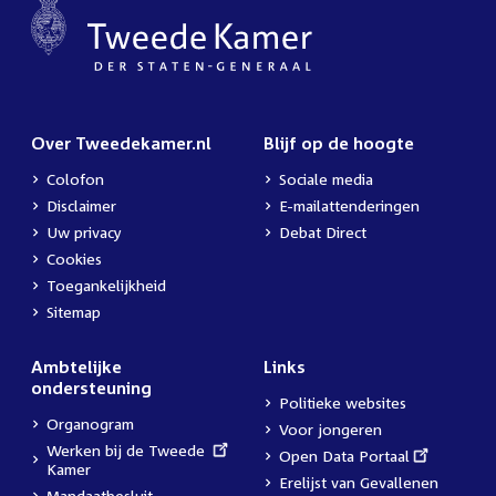
Over Tweedekamer.nl
Blijf op de hoogte
Colofon
Sociale media
Disclaimer
E-mailattenderingen
Uw privacy
Debat Direct
Cookies
Toegankelijkheid
Sitemap
Ambtelijke
Links
ondersteuning
Politieke websites
Organogram
Voor jongeren
External
Werken bij de Tweede
External
Open Data Portaal
link:
Kamer
link:
Erelijst van Gevallenen
Mandaatbesluit