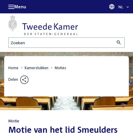
Menu
Taal sel
NL
Zoeken
Home
Kamerstukken
Moties
Delen
Motie
:
Motie van het lid Smeulders