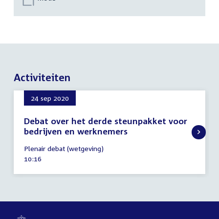
Activiteiten
24 sep 2020
Debat over het derde steunpakket voor
bedrijven en werknemers
24
Plenair debat (wetgeving)
september
Tijd
10:16
2020
activiteit: