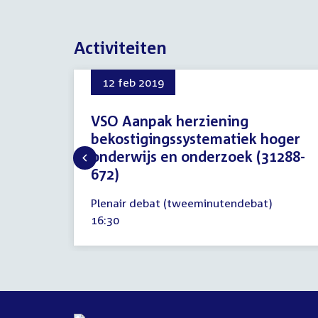
Activiteiten
12 feb 2019
VSO Aanpak herziening
bekostigingssystematiek hoger
onderwijs en onderzoek (31288-
672)
12
Plenair debat (tweeminutendebat)
februari
Tijd
16:30
2019
activiteit: