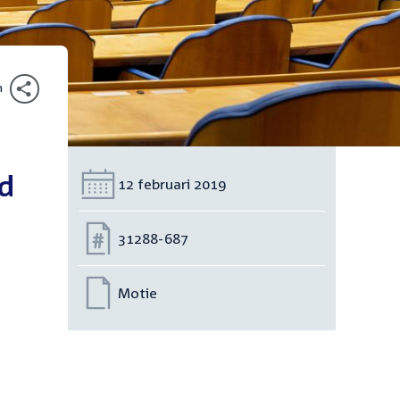
n
id
Datum:
12 februari 2019
Nummer:
31288-687
Motie