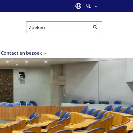
Taal selectie
NL
Zoeken
Contact en bezoek