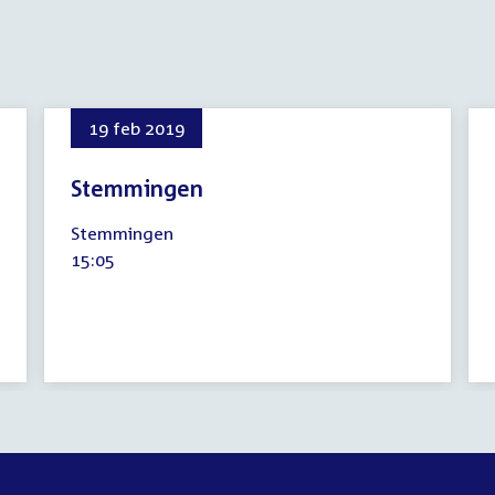
19 feb 2019
Stemmingen
19
Stemmingen
februari
Tijd
15:05
2019
activiteit: