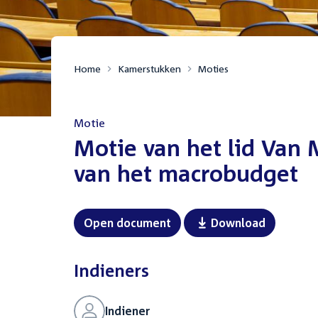
Home
Kamerstukken
Moties
Motie
:
Motie van het lid Van
van het macrobudget
Open document
Download
Indieners
Indiener