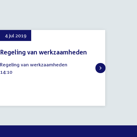
4 jul 2019
Regeling van werkzaamheden
4
Regeling van werkzaamheden
juli
Tijd
14:10
2019
activiteit: