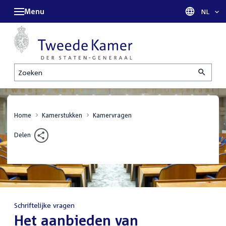
Menu
Taal sel
NL
Zoeken
Home
Kamerstukken
Kamervragen
Delen
Schriftelijke vragen
:
Het aanbieden van