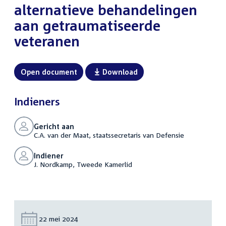
alternatieve behandelingen
aan getraumatiseerde
veteranen
Open document
Download
Indieners
Gericht aan
C.A. van der Maat, staatssecretaris van Defensie
Indiener
J. Nordkamp, Tweede Kamerlid
Datum:
22 mei 2024