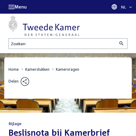
Menu
Taal sel
NL
Zoeken
Home
Kamerstukken
Kamervragen
Delen
Bijlage
:
Beslisnota bij Kamerbrief