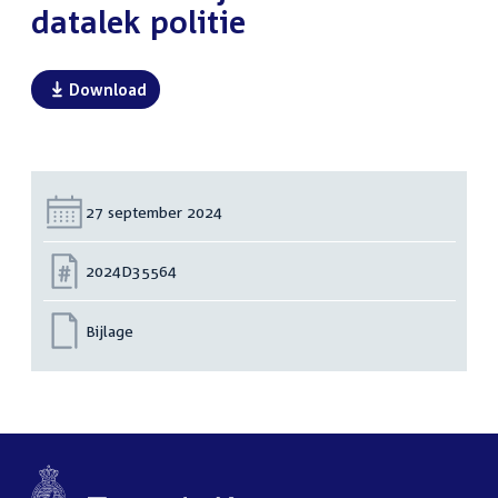
datalek politie
Download
Datum:
27 september 2024
Nummer:
2024D35564
Bijlage