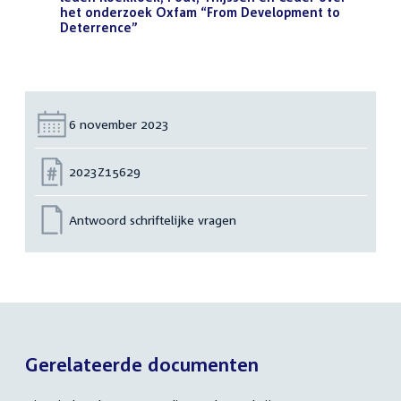
het onderzoek Oxfam “From Development to
Deterrence”
(PDF)
Datum:
6 november 2023
Nummer:
2023Z15629
Antwoord schriftelijke vragen
Gerelateerde documenten