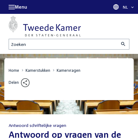
Menu
Taal sel
NL
Zoeken
Home
Kamerstukken
Kamervragen
Delen
Antwoord schriftelijke vragen
:
Antwoord op vragen van de