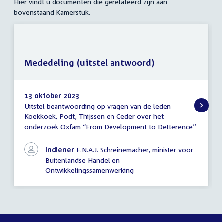
Hier vindt u documenten die gerelateerd zijn aan
bovenstaand Kamerstuk.
Mededeling (uitstel antwoord)
13 oktober 2023
Uitstel beantwoording op vragen van de leden
Mededeling
Koekkoek, Podt, Thijssen en Ceder over het
(uitstel
onderzoek Oxfam “From Development to Detterence”
antwoord)
Indiener
E.N.A.J. Schreinemacher, minister voor
Buitenlandse Handel en
Ontwikkelingssamenwerking