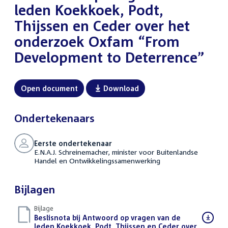
leden Koekkoek, Podt,
Thijssen en Ceder over het
onderzoek Oxfam “From
Development to Deterrence”
Open document
Download
Ondertekenaars
Eerste ondertekenaar
E.N.A.J. Schreinemacher, minister voor Buitenlandse
Handel en Ontwikkelingssamenwerking
Bijlagen
Bijlage
Download
Beslisnota bij Antwoord op vragen van de
bestand:
leden Koekkoek, Podt, Thijssen en Ceder over