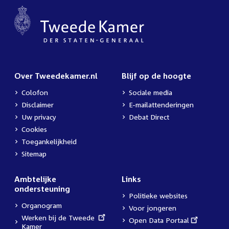
Over Tweedekamer.nl
Blijf op de hoogte
Colofon
Sociale media
Disclaimer
E-mailattenderingen
Uw privacy
Debat Direct
Cookies
Toegankelijkheid
Sitemap
Ambtelijke
Links
ondersteuning
Politieke websites
Organogram
Voor jongeren
External
Werken bij de Tweede
External
Open Data Portaal
link:
Kamer
link: