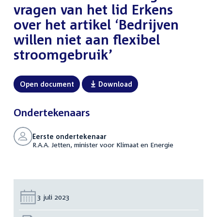
vragen van het lid Erkens
over het artikel ‘Bedrijven
willen niet aan flexibel
stroomgebruik’
Open document
Download
Ondertekenaars
Eerste ondertekenaar
R.A.A. Jetten, minister voor Klimaat en Energie
Datum:
3 juli 2023