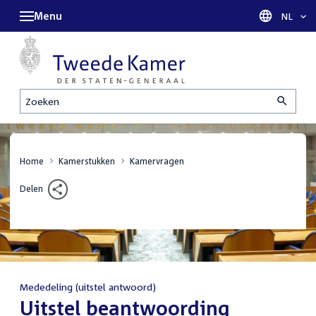
Menu
Taal sel
NL
Zoeken
Home
Kamerstukken
Kamervragen
Delen
Mededeling (uitstel antwoord)
:
Uitstel beantwoording