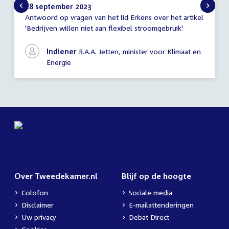
28 september 2023
Antwoord op vragen van het lid Erkens over het artikel
Antwoord
'Bedrijven willen niet aan flexibel stroomgebruik'
schriftelijke
vragen
Indiener
R.A.A. Jetten, minister voor Klimaat en
Energie
Over Tweedekamer.nl
Blijf op de hoogte
Colofon
Sociale media
Disclaimer
E-mailattenderingen
Uw privacy
Debat Direct