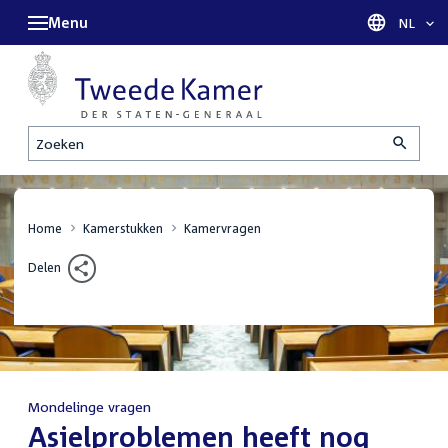
Menu
Taal sel
NL
Zoeken
Home
Kamerstukken
Kamervragen
Delen
Mondelinge vragen
:
Asielproblemen heeft nog