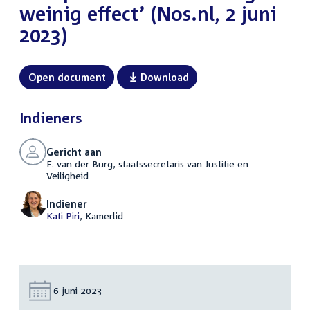
weinig effect’ (Nos.nl, 2 juni
2023)
Open document
Download
Indieners
Gericht aan
E. van der Burg, staatssecretaris van Justitie en
Veiligheid
Indiener
Kati Piri
, Kamerlid
Datum:
6 juni 2023