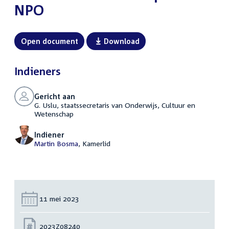
NPO
Open document
Download
Indieners
Gericht aan
G. Uslu, staatssecretaris van Onderwijs, Cultuur en
Wetenschap
Indiener
Martin Bosma
, Kamerlid
Datum:
11 mei 2023
Nummer:
2023Z08240