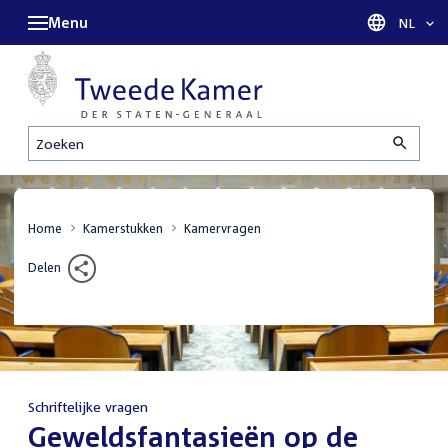
Menu
Taal sel
NL
Zoeken
Home
Kamerstukken
Kamervragen
Delen
Schriftelijke vragen
:
Geweldsfantasieën op de