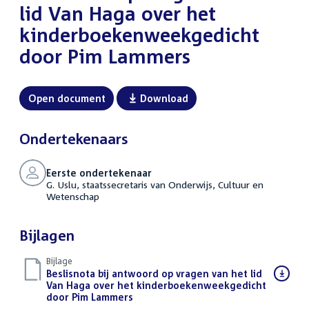
lid Van Haga over het
kinderboekenweekgedicht
door Pim Lammers
Open document
Download
Ondertekenaars
Eerste ondertekenaar
G. Uslu, staatssecretaris van Onderwijs, Cultuur en
Wetenschap
Bijlagen
Bijlage
Download
Beslisnota bij antwoord op vragen van het lid
bestand:
Van Haga over het kinderboekenweekgedicht
door Pim Lammers
(PDF)