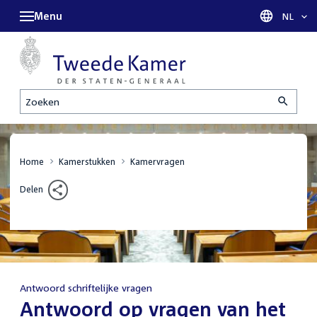
Menu
Taal sel
NL
Zoeken
Home
Kamerstukken
Kamervragen
Delen
Antwoord schriftelijke vragen
:
Antwoord op vragen van het