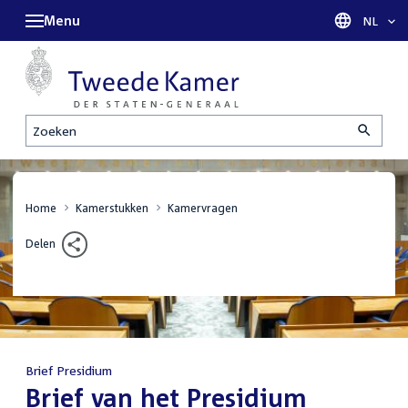
Menu
Taal sel
NL
Zoeken
Home
Kamerstukken
Kamervragen
Delen
Brief Presidium
:
Brief van het Presidium