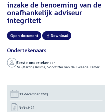
inzake de benoeming van de
onafhankelijk adviseur
integriteit
Open document
Download
Ondertekenaars
Eerste ondertekenaar
M. (Martin) Bosma, Voorzitter van de Tweede Kamer
Datum:
21 december 2023
Nummer:
35351-24