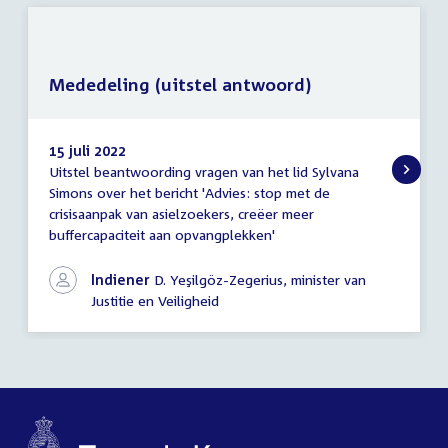
Mededeling (uitstel antwoord)
15 juli 2022
Uitstel beantwoording vragen van het lid Sylvana
Mededeling
Simons over het bericht 'Advies: stop met de
(uitstel
crisisaanpak van asielzoekers, creëer meer
antwoord)
buffercapaciteit aan opvangplekken'
Indiener
D. Yeşilgöz-Zegerius, minister van
Justitie en Veiligheid