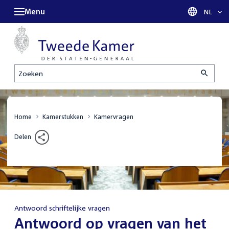
Menu
Taal sel
NL
Zoeken
Home
Kamerstukken
Kamervragen
Delen
Antwoord schriftelijke vragen
:
Antwoord op vragen van het