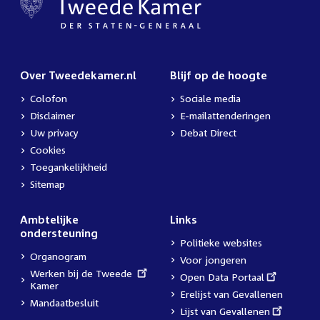
Over Tweedekamer.nl
Blijf op de hoogte
Colofon
Sociale media
Disclaimer
E-mailattenderingen
Uw privacy
Debat Direct
Cookies
Toegankelijkheid
Sitemap
Ambtelijke
Links
ondersteuning
Politieke websites
Organogram
Voor jongeren
External
Werken bij de Tweede
External
Open Data Portaal
link:
Kamer
link:
Erelijst van Gevallenen
Mandaatbesluit
External
Lijst van Gevallenen