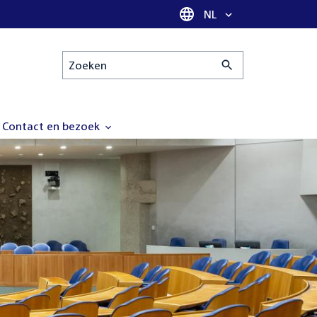
Taal selectie
NL
Zoeken
Contact en bezoek