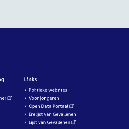
ng
Links
Politieke websites
mer
Voor jongeren
External
Open Data Portaal
link:
Erelijst van Gevallenen
External
Lijst van Gevallenen
link: