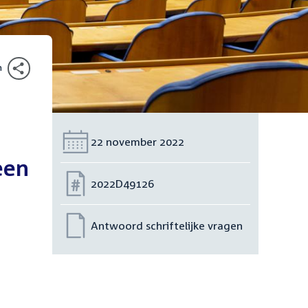
n
Datum:
22 november 2022
een
Nummer:
2022D49126
Antwoord schriftelijke vragen