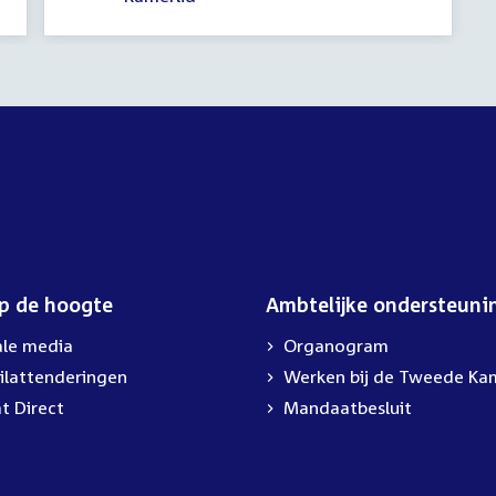
op de hoogte
Ambtelijke ondersteuni
ale media
Organogram
ilattenderingen
External
Werken bij de Tweede Ka
link:
t Direct
Mandaatbesluit