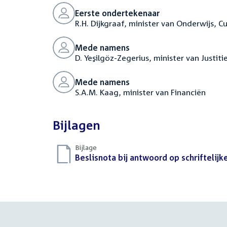
Eerste ondertekenaar
R.H. Dijkgraaf, minister van Onderwijs, 
Mede namens
D. Yeşilgöz-Zegerius, minister van Justiti
Mede namens
S.A.M. Kaag, minister van Financiën
Bijlagen
Bijlage
Download
Beslisnota bij antwoord op schriftelij
bestand: