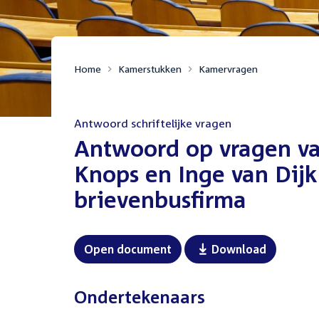
Home
Kamerstukken
Kamervragen
Antwoord schriftelijke vragen
:
Antwoord op vragen va
Knops en Inge van Dijk
brievenbusfirma
Open document
Download
Ondertekenaars