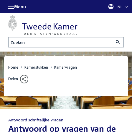
Menu
Taal sel
NL
Zoeken
Home
Kamerstukken
Kamervragen
Delen
Antwoord schriftelijke vragen
:
Antwoord op vragen van de