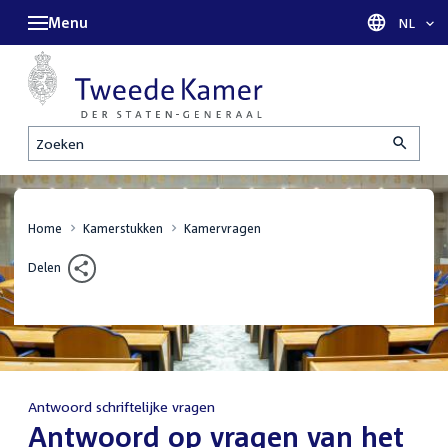
Menu
Taal sel
NL
Zoeken
Home
Kamerstukken
Kamervragen
Delen
Antwoord schriftelijke vragen
:
Antwoord op vragen van het