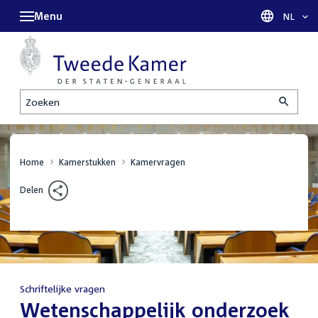
Menu
Taal sel
NL
Zoeken
Home
Kamerstukken
Kamervragen
Delen
Schriftelijke vragen
:
Wetenschappelijk onderzoek