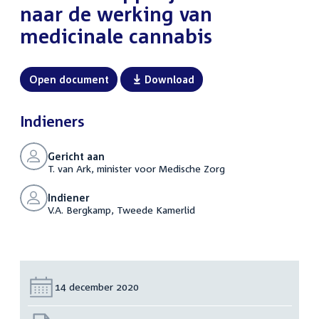
naar de werking van
medicinale cannabis
Open document
Download
Indieners
Gericht aan
T. van Ark, minister voor Medische Zorg
Indiener
V.A. Bergkamp, Tweede Kamerlid
Datum:
14 december 2020