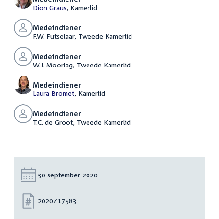
Dion Graus
, Kamerlid
Medeindiener
F.W. Futselaar, Tweede Kamerlid
Medeindiener
W.J. Moorlag, Tweede Kamerlid
Medeindiener
Laura Bromet
, Kamerlid
Medeindiener
T.C. de Groot, Tweede Kamerlid
Datum:
30 september 2020
Nummer:
2020Z17583