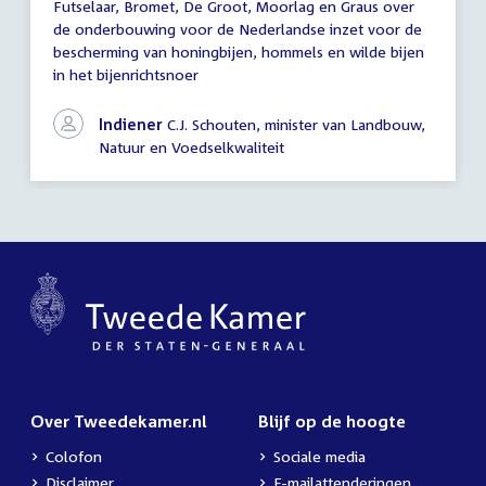
Futselaar, Bromet, De Groot, Moorlag en Graus over
schriftelijke
de onderbouwing voor de Nederlandse inzet voor de
vragen
bescherming van honingbijen, hommels en wilde bijen
in het bijenrichtsnoer
Indiener
C.J. Schouten, minister van Landbouw,
Natuur en Voedselkwaliteit
Over Tweedekamer.nl
Blijf op de hoogte
Colofon
Sociale media
Disclaimer
E-mailattenderingen