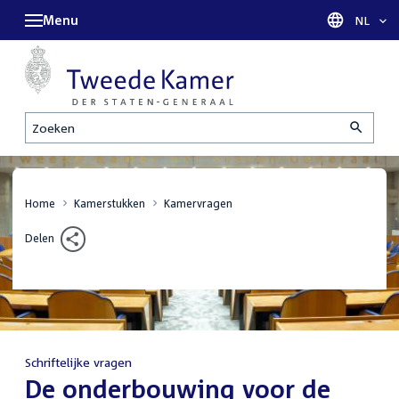
Menu
Taal sel
NL
Zoeken
Home
Kamerstukken
Kamervragen
Delen
Schriftelijke vragen
:
De onderbouwing voor de