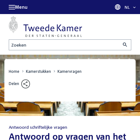
Menu
Taal sel
NL
Zoeken
Home
Kamerstukken
Kamervragen
Delen
Antwoord schriftelijke vragen
:
Antwoord op vragen van het