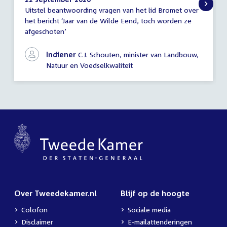
Uitstel beantwoording vragen van het lid Bromet over
Mededeling
het bericht ‘Jaar van de Wilde Eend, toch worden ze
(uitstel
afgeschoten’
antwoord)
Indiener
C.J. Schouten, minister van Landbouw,
Natuur en Voedselkwaliteit
Over Tweedekamer.nl
Blijf op de hoogte
Colofon
Sociale media
Disclaimer
E-mailattenderingen