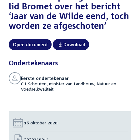
lid Bromet over het bericht
‘Jaar van de Wilde eend, toch
worden ze afgeschoten’
Open document
Download
Ondertekenaars
Eerste ondertekenaar
C.J. Schouten, minister van Landbouw, Natuur en
Voedselkwaliteit
Datum:
16 oktober 2020
Nummer:
2020Z16051