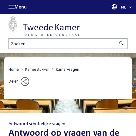
Menu
Taal sel
NL
Zoeken
Home
Kamerstukken
Kamervragen
Delen
Antwoord schriftelijke vragen
:
Antwoord op vragen van de