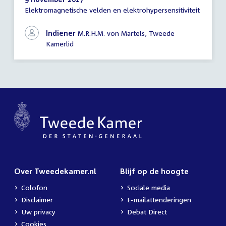
Elektromagnetische velden en elektrohypersensitiviteit
Schriftelijke
vragen
Indiener
M.R.H.M. von Martels, Tweede
Kamerlid
Over Tweedekamer.nl
Blijf op de hoogte
Colofon
Sociale media
Disclaimer
E-mailattenderingen
Uw privacy
Debat Direct
Cookies