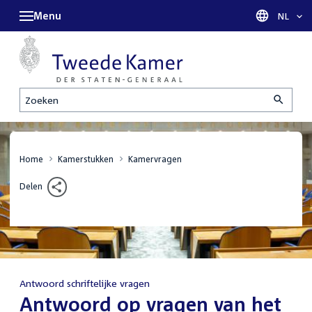
Menu
Taal sel
NL
Zoeken
Home
Kamerstukken
Kamervragen
Delen
Antwoord schriftelijke vragen
:
Antwoord op vragen van het